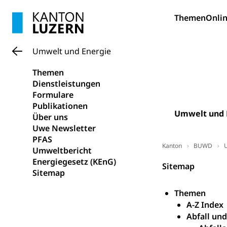
Hunde
Bestattung, Beer
Themen
Onlin
Ärztliche To
Umwelt und Energie
Sicherheit
Themen
Armee
Dienstleistungen
Formulare
Militär, Militärd
Publikationen
Wehrpflichtersa
Umwelt und 
Über uns
Uwe Newsletter
Militär
Sch
Bevölkerungs
PFAS
Kanton
BUWD
Katastrophenschu
Umweltbericht
Energiegesetz (KEnG)
Sitemap
Kantonaler 
Polizei
Sitemap
Ordnungskräfte,
Themen
A-Z Index
Polizei
Versorgung
Abfall un
Vorratshaltung, 