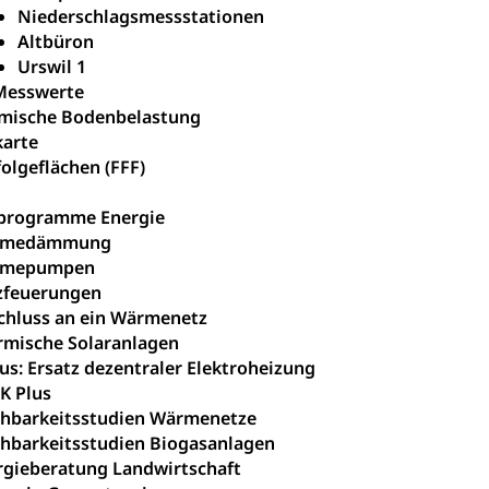
Niederschlagsmessstationen
üll, Schadstoffe, Giftstoffe, Störfall
Altbüron
Urswil 1
e und Gifte (Umweltberatung Luzern)
Messwerte
mmobilie, Grundstück
mische Bodenbelastung
arte
er
Grundeigentümerabfrage
olgeflächen (FFF)
ersorgung, Stromversorgung, Energieverbrauch, Stromverbrauch, 
programme Energie
 erneuerbare Energie, Biomasse
rmedämmung
tellenkonferenz Zentralschweiz
rmepumpen
zfeuerungen
ag, Grundbuchamt, Grundeigentum, Grundstück
chluss an ein Wärmenetz
rmische Solaranlagen
Grundbuchplan mit Eigentümerabfrage (Geoportal)
a
us: Ersatz dezentraler Elektroheizung
, Luftverschmutzung, Klimaschutz, Klimaveränderung, Treibhausef
K Plus
hbarkeitsstudien Wärmenetze
Luft, Klima (Geoportal)
Klima
hbarkeitsstudien Biogasanlagen
rgieberatung Landwirtschaft
ungsplan