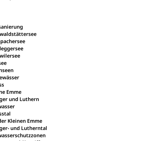
sanierung
rwaldstättersee
pachersee
deggersee
wilersee
see
inseen
gewässer
ss
ine Emme
ger und Luthern
wasser
sstal
 der Kleinen Emme
ger- und Lutherntal
asserschutzzonen