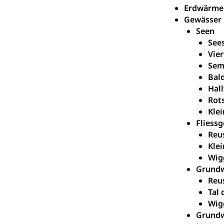
Erdwärme
Gewässer
Seen
See
Vie
Sem
Bal
Hall
Rot
Kle
Fliess
Reu
Kle
Wig
Grund
Reu
Tal
Wig
Grundw