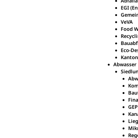
Abfall
EGI (E
Wasserverso
Waffen
Gemei
VeVA
Waffenerwerbssc
Food W
Waffen, Spre
Recycl
Zivildienst
Bauabf
Militärdienst
Eco-De
Kanton
Bundesamt fü
Zivilschutz
Abwasser
Schutzdienstpfl
Siedlu
Abw
Zivilschutz
Kom
Bau
Staat und Recht
Fin
GEP
Gleichstellun
Kan
Lie
Diskriminierung
Mik
Gleichstellu
Reg
Zivilverfahren