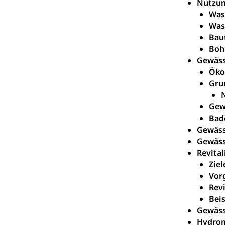
Nutzun
Was
Was
Bau
Boh
Gewäss
Öko
Gru
Gew
Bad
Gewäs
Gewäss
Revital
Ziel
Vor
Rev
Beis
Gewäss
Hydrom