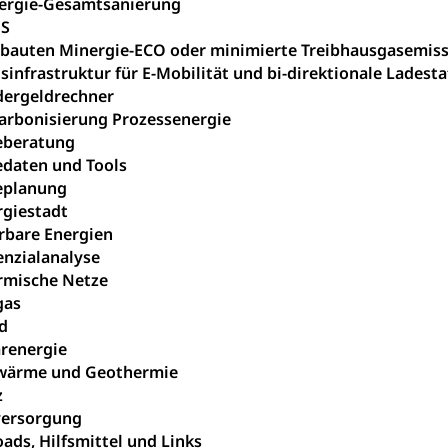
ergie-Gesamtsanierung
ool
S
Richtplanung Kanton Luzern (ARE)
Raum und Wirts
bauten Minergie-ECO oder minimierte Treibhausgasemissi
sinfrastruktur für E-Mobilität und bi-direktionale Ladest
dergeldrechner
arbonisierung Prozessenergie
eberatung
edaten und Tools
eplanung
rgiestadt
rbare Energien
enzialanalyse
rmische Netze
gas
d
arenergie
wärme und Geothermie
z
ersorgung
ads, Hilfsmittel und Links