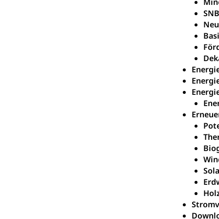
Min
Raumdatenp
SNB
Neu
Basi
För
Dek
Energi
Energi
Energi
Ene
Erneue
Pot
The
Bio
Win
Sol
Erd
Hol
Stromv
Downlo