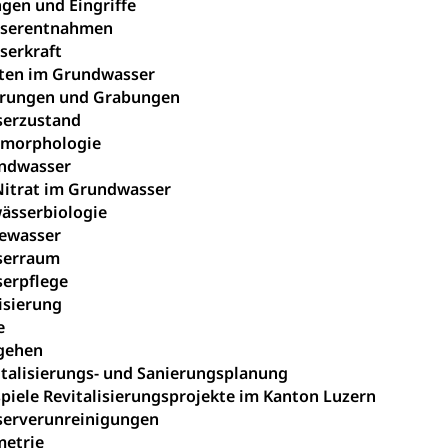
gen und Eingriffe
serentnahmen
serkraft
ten im Grundwasser
rungen und Grabungen
erzustand
morphologie
ndwasser
Nitrat im Grundwasser
ässerbiologie
ewasser
serraum
erpflege
isierung
e
gehen
italisierungs- und Sanierungsplanung
piele Revitalisierungsprojekte im Kanton Luzern
erverunreinigungen
etrie