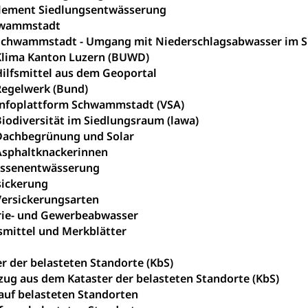
lement Siedlungsentwässerung
behörde Gleichstellung
rechtspflege, Gerichtsverfahren
wammstadt
Schwammstadt - Umgang mit Niederschlagsabwasser im SE
hte: Aufgaben und Verfahren
Kosten im Zivilprozess
nd Konkurs
Klima Kanton Luzern (BUWD)
den, Zahlungsunfähigkeit, Pfändung
Hilfsmittel aus dem Geoportal
Regelwerk (Bund)
ezi.lu.ch)
Betreibungsämter
Betreibungsverfahren
Infoplattform Schwammstadt (VSA)
Biodiversität im Siedlungsraum (lawa)
 Stimm- und Wahlrecht, Stimmrecht, Abstimmungen, Wahlen, politi
Dachbegrünung und Solar
Asphaltknackerinnen
uern
assenentwässerung
, Einkommenssteuer, Kopfsteuer, Personalsteuer, Haushaltssteuer,
sickerung
nsteuer, Liegenschaftssteuer, Handänderungssteuer, Grundsteuer
Versickerungsarten
euer, Verkehrssteuer, Erbschaftssteuer, Schenkungssteuer, Gewinn
rie- und Gewerbeabwasser
smittel und Merkblätter
ststelle)
n
ittlungsstelle, Schlichtungsstelle, Vermittlung, Schlichtung, Mediat
r der belasteten Standorte (KbS)
zug aus dem Kataster der belasteten Standorte (KbS)
Beschwerden (Volksschulen)
Beschwerde Strassenverk
auf belasteten Standorten