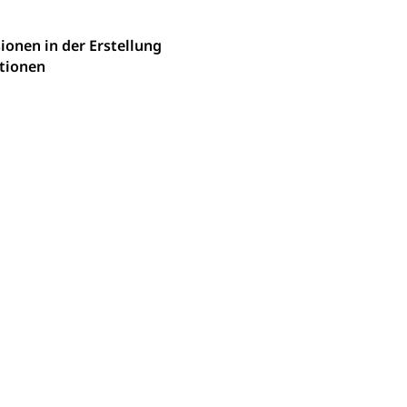
chaft rawi
onen in der Erstellung
ationen