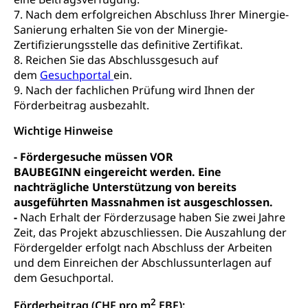
Soziales und Gesellschaft (Dienststelle)
7. Nach dem erfolgreichen Abschluss Ihrer Minergie-
Fachstelle Sucht Region Luzern
Sanierung erhalten Sie von der Minergie-
Gesundheitsversorgung
Opferhilfe
Zertifizierungsstelle das definitive Zertifikat.
Drogen (Polizei)
Gesundheitsversorgung, Spital, Pflegeinitiative,
Arbeitslosenversicherung (WAS Luzern)
8. Reichen Sie das Abschlussgesuch auf
Ambulant vor stationär, AVOS, Patientendossier
dem
Gesuchportal
ein.
Sucht
Invalidenversicherung (WAS Luzern)
9. Nach der fachlichen Prüfung wird Ihnen der
Gesundheitsversorgung
AHV / IV
Soziale Sicherheit
Förderbeitrag ausbezahlt.
Altersrente, Invalidenrente, Witwenrente,
Wichtige Hinweise
Sozialversicherung, Vorsorgeeinrichtung,
Pensionskasse, erste Säule, zweite Säule, dritte
- Fördergesuche müssen VOR
Säule, Hilflosenentschädigung,
Ergänzungsleistungen, Altersvorsorge,
BAUBEGINN eingereicht werden. Eine
Todesfallversicherung
nachträgliche Unterstützung von bereits
ausgeführten Massnahmen ist ausgeschlossen.
Hilfslosenentschädigung (WAS Luzern)
Behinderung
-
Nach Erhalt der Förderzusage haben Sie zwei Jahre
Zeit, das Projekt abzuschliessen. Die Auszahlung der
AHV-Hinterlassenenrente (WAS Luzern)
Körperbehinderung, körperliche Behinderung,
Fördergelder erfolgt nach Abschluss der Arbeiten
geistige Behinderung, psychische Behinderung,
AHV-Beiträge (WAS Luzern)
und dem Einreichen der Abschlussunterlagen auf
Erwerbsunfähigkeit, Behinderte
dem Gesuchportal.
Informationsstelle AHV/IV
Inklusion im Sport
2
Förderbeitrag (CHF pro m
EBF):
Ergänzungsleistungen (EL) (WAS Luzern)