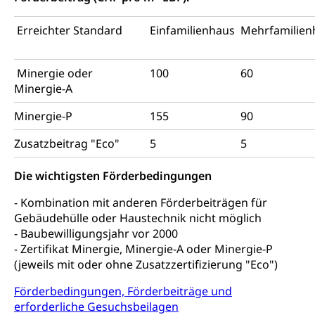
Menschen mit Behinderungen
Kultur und Medien
AHV-Altersrente (WAS Luzern)
Erreichter Standard
Einfamilienhaus
Mehrfamilien
IV-Leistungen (WAS Luzern)
Archive und Bibliotheken
Bücher, Bundesarchiv, Landesbibliothek
Minergie oder
100
60
Minergie-A
Staatsarchiv Luzern
Kulturelle Einrichtungen
Minergie-P
155
90
Zentral- und Hochschulbibliothek
Museen, Theater, Bibliotheken
Zusatzbeitrag "Eco"
5
5
Archiv der Denkmalpflege
Dienststelle Kultur
Kulturförderung
Die wichtigsten Förderbedingungen
Kunst & Kultur (Luzern Tourismus)
Kulturpolitik, Sprachförderung, Denkmalpflege,
kulturelles Angebot, Kulturerbe, kulturelles Erbe,
- Kombination mit anderen Förderbeiträgen für
Nachwuchsförderung, Vermittlung, Selektive
Gebäudehülle oder Haustechnik nicht möglich
Förderung, Kulturausschreibungen, Kulturpreis,
- Baubewilligungsjahr vor 2000
Werkbeitrag, Produktionsbeitrag, Recherche,
Bildende Kunst, Angewandte Kunst, Theater/Tanz,
- Zertifikat Minergie, Minergie-A oder Minergie-P
Musik, Entwicklung, Programmbeiträge,
(jeweils mit oder ohne Zusatzzertifizierung "Eco")
Filmförderung, Regionale Förderfonds,
Werkankäufe, Kunstankäufe, Kunst und Bau, Schule
Förderbedingungen, Förderbeiträge und
und Kultur, Kulturgesuche, Kulturvermittlung
erforderliche Gesuchsbeilagen