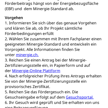
Lebensmittelhygiene, Produktesicherheit
Förderbeitrags hängt von der Energiebezugsfläche
Obligatorische Krankenversicherung (WAS
(EBF) und dem Minergie-Standard ab.
Luzern)
Trinkwasser
Prävention
Vorgehen
Kranken- und Unfallversicherung
Lebensmittel
Gesundheitsvorsorge, Wellness, Unfallverhütung,
1. Informieren Sie sich über das genaue Vorgehen
Suchtprävention, Alkoholprävention,
und klären Sie ab, ob Ihr Projekt sämtliche
Tabakprävention, Primärprävention,
Förderbedingungen erfüllt
Sekundärprävention, Tertiärprävention
2. Wählen Sie zusammen mit Ihrem Fachplaner einen
geeigneten Minergie-Standard und entwickeln ein
Darmkrebsvorsorge
Soziale Sicherheit
Vorprojekt. Alle Informationen finden Sie
Kantonales Tabakpräventionsprogramm
Sozialversicherungen, Sozialpolitik,
unter
minergie.ch.
Arbeitslosenversicherung,
3. Reichen Sie einen Antrag bei der Minergie-
Gesundheitsförderung
Mutterschaftsversicherung, Krankenversicherung,
Zertifizierungsstelle ein, in Papierform und auf
Unfallversicherung, Invalidenversicherung,
Prävention (Polizei)
der
Minergie-Online Plattform
Sozialhilfe
4. Nach erfolgreicher Prüfung ihres Antrags erhalten
Suchtprävention
Kranken- und Unfallversicherung
Sie von der Minergie-Zertifizierungsstelle ein
Sucht und Drogen
Gesundheitsversorgung
(gruezi.lu.ch)
provisorisches Zertifikat.
Drogenabhängigkeit, Drogensucht,
5. Reichen Sie das Fördergesuch ein. Die
Medikamentenabhängigkeit,
Krankenversicherung (WAS Luzern)
Gesuchseingabe erfolgt auf dem
Gesuchsportal.
Arzneimittelabhängigkeit, Suchtkrankheit,
6. Ihr Gesuch wird geprüft und Sie erhalten von uns
Existenzsicherung - Sozialhilfe
Drogenabhängige, Drogensüchtige,
eine Beitragsverfügung.
Betäubungsmittel, Suchtmittel, Psychopharmaka