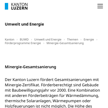
Heilpädagogische Schulen
Kinderbetreuung
Na
Freiwilliger Schulsport
Freiwilliges Kindergarten Jahr
Gesundheit und Soziales
Frühe Sprachförderung
Umwelt und Energie
Konsumentenschutz
Kindergarten & Basisstufe
Konsumentenrechte, Produktsicherheit,
Frühe Förderung
Kanton
BUWD
Umwelt und Energie
Themen
Energie
Preisüberwachung, Preisüberwacher,
Förderprogramme Energie
Minergie-Gesamtsanierung
Konsumentenorganisation, parallele Einfuhr,
regionale Erschöpfung, nationale Erschöpfung,
internationale Erschöpfung, Preisabsprache, Kartell,
Downloads, Hilfsmittel und Links
Kontakt
Cassis-deDijon-Prinzip
Minergie-Gesamtsanierung
Lebensmittelkontrolle und
Krankenversicherung
Verbraucherschutz
Unfallversicherung, Berufsunfallversicherung,
Der Kanton Luzern fördert Gesamtsanierungen mit
Krankheit, Unfall, Prämienverbilligung,
Minergie-Zertifikat. Förderberechtigt sind Gebäude
Krankenkasse
mit Baubewilligungsjahr vor 2000. Eine Kombination
mit anderen Förderbeiträgen für Wärmedämmung,
Krankenversicherung (WAS Luzern)
Lebensmittelsicherheit
thermische Solaranlagen, Wärmepumpen oder
Prämienverbilligung (WAS Luzern)
sichere Lebensmittel, Lebensmittelkontrolle,
Holzfeuerungen ist nicht möglich. Die Höhe des