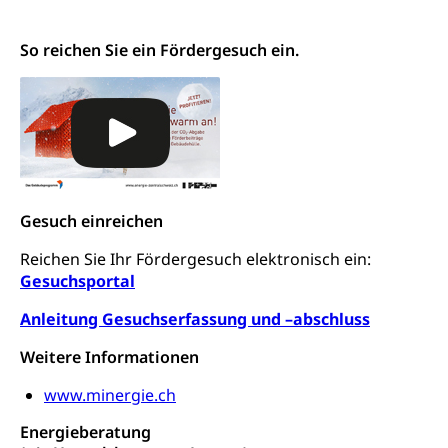
Kulturförderung und Vermittlung
So reichen Sie ein Fördergesuch ein.
Angebote für Schulklassen
Mobilität
Zentralschweizer Filmförderung
Schiene und öffentlicher Verkehr
Schienenverkehr, Zugverkehr, Bahnverkehr,
Transportmittel, öffentlicher Verkehr
Verkehrsverbund Luzern VVL
Schifffahrt
Gesuch einreichen
Öffentlicher Verkehr Luzern Mobil
Schiffsverkehr, Binnenschifffahrt, Seeschifffahrt,
Reichen Sie Ihr Fördergesuch elektronisch ein:
Flussschifffahrt
Gesuchsportal
Schifffahrt (Strassenverkehrsamt)
Strasse
Anleitung Gesuchserfassung und –abschluss
Autoverkehr, Lastwagenverkehr, Schwerverkehr,
Weitere Informationen
leistungsabhängige Schwerverkehrsabgabe,
Langsamverkehr, Transportmittel, Auto, Motorrad,
www.minergie.ch
Individualverkehr
Energieberatung
zentras (Betrieb und Unterhalt LU, OW, NW,