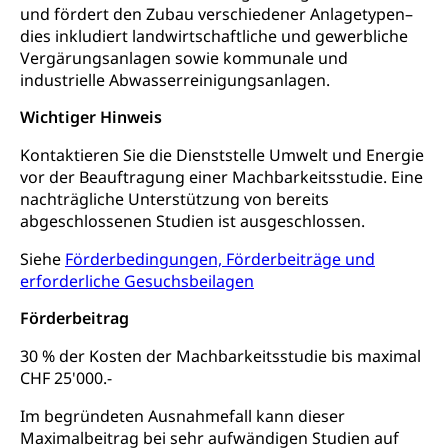
und fördert den Zubau verschiedener Anlagetypen–
Sekundarschule
Stipendien Universität Luzern unilu
Universität
Gesundheitsmittelschule
dies inkludiert landwirtschaftliche und gewerbliche
Schulpflicht
Finanzielle Unterstützung für Ausbildung
Vergärungsanlagen sowie kommunale und
Technische Hochschule, Studium,
Informatikmittelschule
Hochschulstudium, Universitätsstudium,
Pflege HF oder Studium Pflege FH
industrielle Abwasserreinigungsanlagen.
Kindergarten & Basisstufe
universitäre Ausbildung, akademische Ausbildung,
Wirtschaftsmittelschule
Fachstelle Stipendien (beruf.lu.ch)
Hochschulbildung, Hochschule, universitäre
Förderangebote
Wichtiger Hinweis
FMS und Vollzeitschulen mit BM
Hochschule, Bachelor, Master, Doktorat,
Studienbeiträge Höhere Berufsbildung
Sonderschulung
Weiterbildung, Forschung, Entwicklung,
Kontaktieren Sie die Dienststelle Umwelt und Energie
Dienstleistungen, Hochschule Luzern,
vor der Beauftragung einer Machbarkeitsstudie. Eine
Finanzielle Unterstützung Pädagogische
Musikschulen
Fachhochschule Zentralschweiz, HSLU,
nachträgliche Unterstützung von bereits
Hochschule PHLU
Pädagogische Hochschule Luzern, PH Luzern, UniLU,
Schulferien
abgeschlossenen Studien ist ausgeschlossen.
swissuniversities (Dachorganisation der Schweizer
Stipendien Hochschule Luzern hslu
Hochschulen)
Früherziehung
Siehe
Förderbedingungen, Förderbeiträge und
erforderliche Gesuchsbeilagen
Schuldienste
swissuniversities
Vorschule
Förderbeitrag
Betreuungsangebote
Universität Luzern
Kindergarten, Kinderkrippe, Krippe, Kinderhort,
Kindertagesstätte, Spielgruppe, Tagesmutter,
Schulliste
30 % der Kosten der Machbarkeitsstudie bis maximal
Fachstelle Hochschulbildung
Freiwilliges Kindergarten Jahr
CHF 25'000.-
Heilpädagogische Schulen
Kinderbetreuung
Im begründeten Ausnahmefall kann dieser
Freiwilliger Schulsport
Maximalbeitrag bei sehr aufwändigen Studien auf
Freiwilliges Kindergarten Jahr