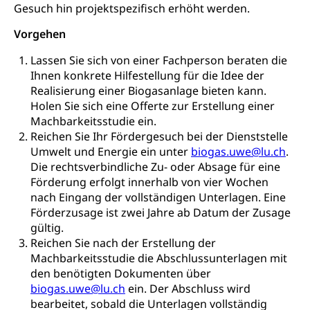
Gesundheit und Soziales
Gesuch hin projektspezifisch erhöht werden.
Frühe Sprachförderung
Vorgehen
Konsumentenschutz
Kindergarten & Basisstufe
Konsumentenrechte, Produktsicherheit,
Lassen Sie sich von einer Fachperson beraten die
Frühe Förderung
Preisüberwachung, Preisüberwacher,
Ihnen konkrete Hilfestellung für die Idee der
Konsumentenorganisation, parallele Einfuhr,
Realisierung einer Biogasanlage bieten kann.
regionale Erschöpfung, nationale Erschöpfung,
Holen Sie sich eine Offerte zur Erstellung einer
internationale Erschöpfung, Preisabsprache, Kartell,
Machbarkeitsstudie ein.
Cassis-deDijon-Prinzip
Reichen Sie Ihr Fördergesuch bei der Dienststelle
Umwelt und Energie ein unter
biogas.uwe@lu.ch
.
Lebensmittelkontrolle und
Krankenversicherung
Die rechtsverbindliche Zu- oder Absage für eine
Verbraucherschutz
Unfallversicherung, Berufsunfallversicherung,
Förderung erfolgt innerhalb von vier Wochen
Krankheit, Unfall, Prämienverbilligung,
nach Eingang der vollständigen Unterlagen. Eine
Krankenkasse
Förderzusage ist zwei Jahre ab Datum der Zusage
gültig.
Krankenversicherung (WAS Luzern)
Lebensmittelsicherheit
Reichen Sie nach der Erstellung der
Prämienverbilligung (WAS Luzern)
sichere Lebensmittel, Lebensmittelkontrolle,
Machbarkeitsstudie die Abschlussunterlagen mit
Lebensmittelhygiene, Produktesicherheit
den benötigten Dokumenten über
Obligatorische Krankenversicherung (WAS
biogas.uwe@lu.ch
ein. Der Abschluss wird
Luzern)
Trinkwasser
Prävention
bearbeitet, sobald die Unterlagen vollständig