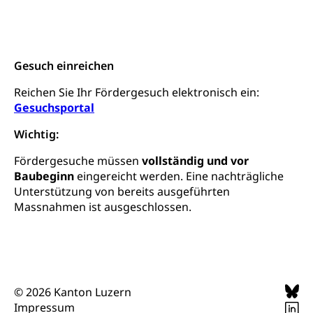
Archiv der Denkmalpflege
Dienststelle Kultur
Kulturförderung
Kunst & Kultur (Luzern Tourismus)
Kulturpolitik, Sprachförderung, Denkmalpflege,
Gesuch einreichen
kulturelles Angebot, Kulturerbe, kulturelles Erbe,
Nachwuchsförderung, Vermittlung, Selektive
Reichen Sie Ihr Fördergesuch elektronisch ein:
Förderung, Kulturausschreibungen, Kulturpreis,
Werkbeitrag, Produktionsbeitrag, Recherche,
Gesuchsportal
Bildende Kunst, Angewandte Kunst, Theater/Tanz,
Musik, Entwicklung, Programmbeiträge,
Wichtig:
Filmförderung, Regionale Förderfonds,
Werkankäufe, Kunstankäufe, Kunst und Bau, Schule
Fördergesuche müssen
vollständig und vor
und Kultur, Kulturgesuche, Kulturvermittlung
Baubeginn
eingereicht werden. Eine nachträgliche
Unterstützung von bereits ausgeführten
Kulturförderung und Vermittlung
Massnahmen ist ausgeschlossen.
Angebote für Schulklassen
Mobilität
Zentralschweizer Filmförderung
Schiene und öffentlicher Verkehr
Schienenverkehr, Zugverkehr, Bahnverkehr,
© 2026 Kanton Luzern
Transportmittel, öffentlicher Verkehr
Impressum