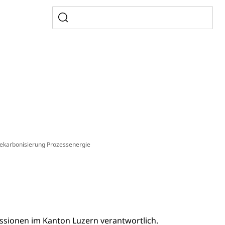
sicherung (WAS Luzern)
gigkeit, Suchtkrankheit, Drogenabhängige,
ientendossier
Pensionskasse, erste Säule, zweite Säule, dritte Säule,
rung
S Luzern)
AHV-Beiträge (WAS Luzern)
ekarbonisierung Prozessenergie
AHV-Altersrente (WAS Luzern)
Behinderung, Erwerbsunfähigkeit, Behinderte
issionen im Kanton Luzern verantwortlich.