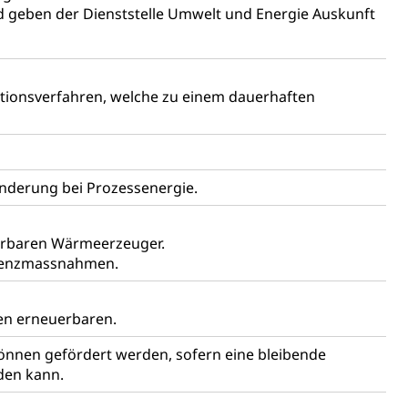
d geben der Dienststelle Umwelt und Energie Auskunft
ktionsverfahren, welche zu einem dauerhaften
n, Sprengstoffe und Pyrotechnik
rzeugausweis)
Namensänderungen
rgerrechts, Verlust des Bürgerrechts,
derung bei Prozessenergie.
uerbaren Wärmeerzeuger.
zienzmassnahmen.
h)
nen erneuerbaren.
 und Jugendliche (WAS Luzern)
können gefördert werden, sofern eine bleibende
den kann.
reuung von Angehörigen (WAS Luzern)