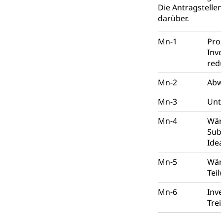
Die Antragstell
darüber.
Amt für Migr
Ausweise und
Reisepass, Ident
Mn-1
Pro
Inv
Jagdausweis,
Einbürgerung
red
Reisepass, Id
Nationalität, St
Mn-2
Abw
Einbürgerungsv
Mn-3
Unt
Einbürgerun
Geburt
Mn-4
Wär
Geburtsurkunde,
Sub
Ide
Familienzula
Kinder und Ju
Mündigkeit, Kin
Mn-5
Wär
Tei
Kinder- und 
Pflege / Pfleg
Mn-6
Inv
Hauspflege, spit
Tre
Betreuende 
Religion