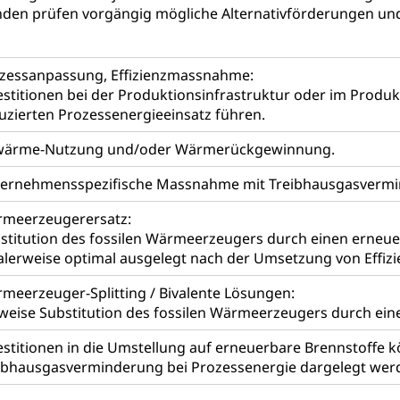
enden prüfen vorgängig mögliche Alternativförderungen un
ation
 Bescheinigungen
itätskarte, Visum, Geburtsurkunde
zessanpassung, Effizienzmassnahme:
estitionen bei der Produktionsinfrastruktur oder im Produ
 Fischereiausweis
Strafregisterauszug bestellen
Waffe
uzierten Prozessenergieeinsatz führen.
entitätskarte
Strassenverkehrsamt (Führerausweis, Fah
aatsangehörigkeit, Staatsbürgerschaft, Bürgerrecht, Erwerb des Bü
ärme-Nutzung und/oder Wärmerückgewinnung.
erfahren
ernehmensspezifische Massnahme mit Treibhausgasvermin
gen
meerzeugerersatz:
 Geburtsschein, Geburtsanzeige
stitution des fossilen Wärmeerzeugers durch einen erne
alerweise optimal ausgelegt nach der Umsetzung von Effi
gen (WAS Luzern)
Schwangerschaft / Geburt (gruezi.lu.c
gendliche
desschutz, Jugendschutz
meerzeuger-Splitting / Bivalente Lösungen:
lweise Substitution des fossilen Wärmeerzeugers durch ei
Jugendförderung
Psychische Gesundheit
IV für Kinder
eheim
estitionen in die Umstellung auf erneuerbare Brennstoffe 
alexterne Pflege, Spitex
ibhausgasverminderung bei Prozessenergie dargelegt wer
Angehörige
Pflegeheimliste und freie Pflegeplätze
Bet