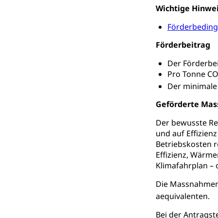
Wichtige Hinwe
Schiffsverkehr, B
Förderbedin
Schifffahrt 
Strasse
Förderbeitrag
Autoverkehr, La
Individualverkeh
Der Förderbe
Pro Tonne C
zentras (Bet
Der minimale 
Persönliches
Geförderte Ma
Der bewusste Re
Zivilstand
und auf Effizien
Geburt, Heirat, E
Betriebskosten r
Effizienz, Wärm
Zivilstandsw
Adoption
Klimafahrplan – 
Adoptivkind, Ado
Die Massnahmenf
aequivalenten.
Adoption
Aufenthaltsbe
Bei der Antragst
Niederlassungsb