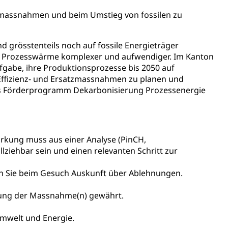
nzmassnahmen und beim Umstieg von fossilen zu
Denkmalpflege
grösstenteils noch auf fossile Energieträger
n Prozesswärme komplexer und aufwendiger. Im Kanton
gabe, ihre Produktionsprozesse bis 2050 auf
Effizienz- und Ersatzmassnahmen zu planen und
ulturelles Erbe, Nachwuchsförderung, Vermittlung, Selektive
Das Förderprogramm Dekarbonisierung Prozessenergie
, Recherche, Bildende Kunst, Angewandte Kunst,
örderfonds, Werkankäufe, Kunstankäufe, Kunst und Bau,
alschweizer Filmförderung
rkung muss aus einer Analyse (PinCH,
ziehbar sein und einen relevanten Schritt zur
en Sie beim Gesuch Auskunft über Ablehnungen.
zung der Massnahme(n) gewährt.
mwelt und Energie.