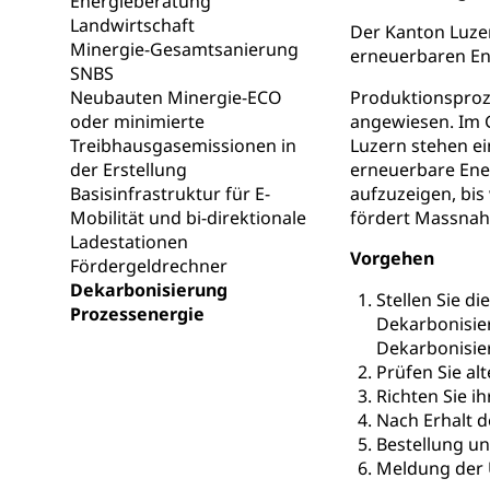
Energieberatung
Bücher, Bundesa
Landwirtschaft
Der Kanton Luze
Minergie-Gesamtsanierung
erneuerbaren En
Staatsarchiv
Kulturelle Ein
SNBS
Neubauten Minergie-ECO
Produktionsproze
Museen, Theater
oder minimierte
angewiesen. Im 
Treibhausgasemissionen in
Luzern stehen ei
Dienststelle 
Kulturförderu
der Erstellung
erneuerbare Ene
Kulturpolitik, S
Basisinfrastruktur für E-
aufzuzeigen, bi
Förderung, Kult
Mobilität und bi-direktionale
fördert Massnahm
Theater/Tanz, M
Ladestationen
Schule und Kultu
Vorgehen
Fördergeldrechner
Dekarbonisierung
Kulturförder
Stellen Sie 
Prozessenergie
Dekarbonisier
Mobilität
Dekarbonisie
Prüfen Sie al
Richten Sie i
Schiene und öf
Nach Erhalt 
Schienenverkehr,
Bestellung u
Meldung der 
Verkehrsver
Schifffahrt