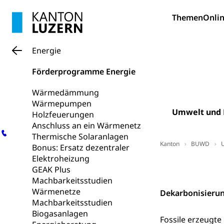
Soziales und 
Drogenabhängigk
Themen
Onlin
Drogensüchtige,
Invalidenver
Fachstelle S
Gesundheitsv
Energie
Gesundheitsverso
Förderprogramme Energie
Gesundheits
AHV / IV
Wärmedämmung
Altersrente, Inv
Wärmepumpen
Hilflosenentsch
Umwelt und 
Holzfeuerungen
Anschluss an ein Wärmenetz
Hilfslosenen
Behinderung
Thermische Solaranlagen
Kanton
BUWD
Bonus: Ersatz dezentraler
Informations
Körperbehinderu
Elektroheizung
IV-Leistunge
Downloads, Hil
GEAK Plus
Inklusion im
Machbarkeitsstudien
Wärmenetze
Kultur und Medi
Dekarbonisierun
Machbarkeitsstudien
Biogasanlagen
Archive und B
Fossile erzeugte