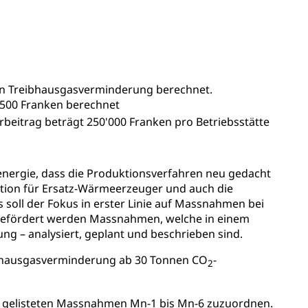
sabgabe, Langsamverkehr, Transportmittel, Auto, Motorrad,
an Treibhausgasverminderung berechnet.
 500 Franken berechnet
t
Verkehr und Infrastruktur vif
Kantonsstrassen
beitrag beträgt 250'000 Franken pro Betriebsstätte
nergie, dass die Produktionsverfahren neu gedacht
ition für Ersatz-Wärmeerzeuger und auch die
 soll der Fokus in erster Linie auf Massnahmen bei
efördert werden Massnahmen, welche in einem
g – analysiert, geplant und beschrieben sind.
ewalt, elterliche Sorge
ibhausgasverminderung ab 30 Tonnen CO
-
2
nd gelisteten Massnahmen Mn-1 bis Mn-6 zuzuordnen.