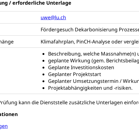
ng / erforderliche Unterlage
enst, Seelsorge, Religionsgemeinschaft
uwe@lu.ch
falt Im Kanton Luzern (unilu)
Religion (gruezi.lu.ch)
Fördergesuch Dekarbonisierung Prozesse
ten, Schulsport, Spitzensport, Breitensport, Jugend und Sport, Spor
hänge
Klimafahrplan, PinCH-Analyse oder vergle
 Kanton Luzern
Offene Sporthallen
Gesundheitsförd
Beschreibung, welche Massnahme(n) u
ung
iere, Wildtiere, Veterinärmedizin, Tiermedizin, Tierarzt, Tierschutz
geplante Wirkung (gem. Berichtsbeila
Geplante Investitionskosten
Hobbytierhaltung und Bienen
Veterinärdienst
Wildti
Geplanter Projektstart
Geplanter Umsetzungstermin / Wirku
digung, Testament, Erbrecht, Erbschaft, Todesschein, Todesanzeige
Projektabhängigkeiten und -risiken.
desbescheinigung
üfung kann die Dienststelle zusätzliche Unterlagen einfor
ationen
gen
ienst, Militärdienstpflicht, Wehrpflicht, Berufssoldat, Militärdiens