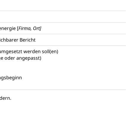
nergie [
Firma, Ort]
tanlagen
ichbarer Bericht
erung
Jugend+Sport
Freiwilliger Schulsport
mgesetzt werden soll(en)
, Jagd, Fischerei, Viehzucht
ge oder angepasst)
ere
Halten von Wildtieren
Haltung Heimtiere
ngsbeginn
, Zivilstandsamt, Erben, Erbenliste
dern.
tverweigerer, Dienstverweigerer, Militärdienstverweigerung,