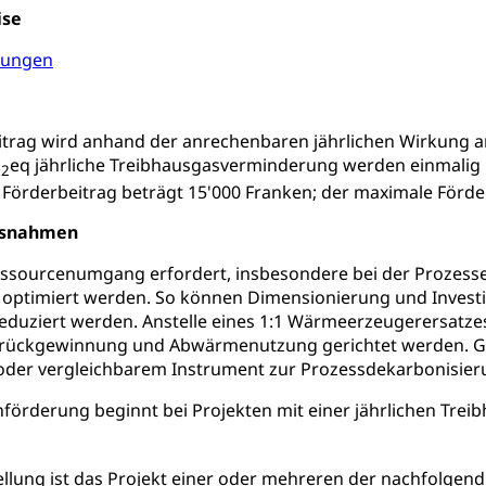
ise
innenschifffahrt, Seeschifffahrt, Flussschifffahrt
gungen
(Strassenverkehrsamt)
stwagenverkehr, Schwerverkehr, leistungsabhängige Schwerverkehr
r
itrag wird anhand der anrechenbaren jährlichen Wirkung 
O
eq jährliche Treibhausgasverminderung werden einmalig
2
rieb und Unterhalt LU, OW, NW, ZG)
Strassenverkehrsam
Förderbeitrag beträgt 15'000 Franken; der maximale Förder
ssnahmen
ssourcenumgang erfordert, insbesondere bei der Prozesse
z optimiert werden. So können Dimensionierung und Invest
he, Partnerschaft, Tod, Zivilstandsamt, Zivilstandsregiste
eduziert werden. Anstelle eines 1:1 Wärmeerzeugerersatzes
erückgewinnung und Abwärmenutzung gerichtet werden. G
esen
oder vergleichbarem Instrument zur Prozessdekarbonisierun
ptiveltern, Adoptionsvermittlung, Adoptionsverfahren, elterliche G
örderung beginnt bei Projekten mit einer jährlichen Tre
willigungen
ellung ist das Projekt einer oder mehreren der nachfolge
ewilligung, Aufenthalt, Niederlassung, Wohnsitz