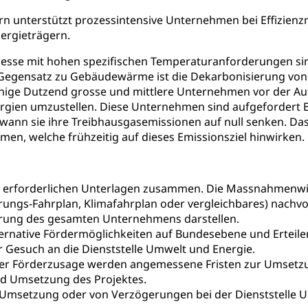
rchiv, Landesbibliothek
rn unterstützt prozessintensive Unternehmen bei Effizie
ergieträgern.
 Luzern
Zentral- und Hochschulbibliothek
Archiv der 
richtungen
sse mit hohen spezifischen Temperaturanforderungen sind 
, Bibliotheken
Gegensatz zu Gebäudewärme ist die Dekarbonisierung vo
nige Dutzend grosse und mittlere Unternehmen vor der Auf
Kultur
Kunst & Kultur (Luzern Tourismus)
ng
rgien umzustellen. Diese Unternehmen sind aufgefordert 
prachförderung, Denkmalpflege, kulturelles Angebot, Kulturerbe, k
s wann sie ihre Treibhausgasemissionen auf null senken. 
urausschreibungen, Kulturpreis, Werkbeitrag, Produktionsbeitrag
en, welche frühzeitig auf dieses Emissionsziel hinwirken.
usik, Entwicklung, Programmbeiträge, Filmförderung, Regionale F
r, Kulturgesuche, Kulturvermittlung
ung und Vermittlung
Angebote für Schulklassen
Zentr
die erforderlichen Unterlagen zusammen. Die Massnahmenwi
ungs-Fahrplan, Klimafahrplan oder vergleichbares) nachvoll
rung des gesamten Unternehmens darstellen.
ternative Fördermöglichkeiten auf Bundesebene und Erteil
hr Gesuch an die Dienststelle Umwelt und Energie.
fentlicher Verkehr
der Förderzusage werden angemessene Fristen zur Umset
 Zugverkehr, Bahnverkehr, Transportmittel, öffentlicher Verkehr
nd Umsetzung des Projektes.
Umsetzung oder von Verzögerungen bei der Dienststelle U
bund Luzern VVL
Öffentlicher Verkehr Luzern Mobil