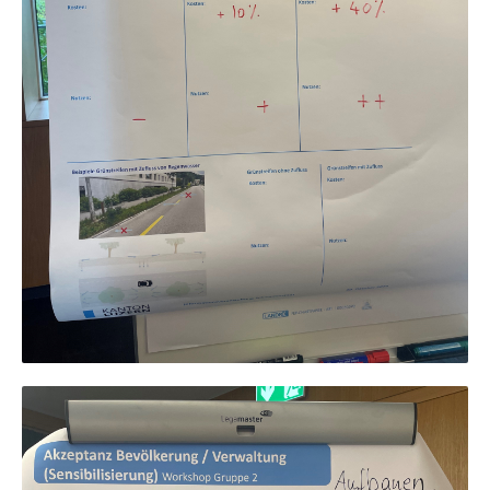
Grundbuch
Luft und Klima
Grundbuchplan mit Eigentümerabfrage
Luftreinhaltung, Luftverschmutzung, Klimaschutz,
Klimaveränderung, Treibhauseffekt
(Geoportal)
Atmosphäre, Luft, Klima (Geoportal)
Raumplanung
Klima
Raumplan, Nutzungsplan
Raumdatenpool
Richtplanung Kanton Luzern (ARE)
Raum und Wirtschaft rawi