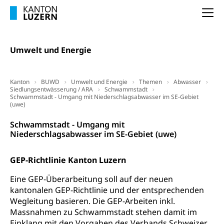
Erwerbsausfallentschädigung (WAS Luzern)
Schutzdienstpflicht, Schutzraum,
Na
Schutzraumbaupflicht
Zivilschutz
Umwelt und Energie
Staat und Recht
Kanton
BUWD
Umwelt und Energie
Themen
Abwasser
Gleichstellung von Frau und Mann
Siedlungsentwässerung / ARA
Schwammstadt
Schwammstadt - Umgang mit Niederschlagsabwasser im SE-Gebiet
Diskriminierung, Gleichstellungsbüro, Mobbing
(uwe)
Gleichstellung aller Geschlechter und
Zivilverfahren
Schwammstadt - Umgang mit
Lebensformen
Niederschlagsabwasser im SE-Gebiet (uwe)
Zivilrecht, Zivilrechtspflege, Gerichtsverfahren
Gleichstellung Menschen mit
GEP-Richtlinie Kanton Luzern
Bezirksgerichte: Aufgaben und Verfahren
Behinderungen
Betreibung und Konkurs
Kosten im Zivilprozess
Schlichtungsbehörde Gleichstellung
Eine GEP-Überarbeitung soll auf der neuen
Bankrott, Schulden, Zahlungsunfähigkeit, Pfändung
kantonalen GEP-Richtlinie und der entsprechenden
Schulden (gruezi.lu.ch)
Demokratie
Wegleitung basieren. Die GEP-Arbeiten inkl.
Massnahmen zu Schwammstadt stehen damit im
Betreibungsämter
Regierungsform, Stimm- und Wahlrecht,
Einklang mit den Vorgaben des Verbands Schweizer