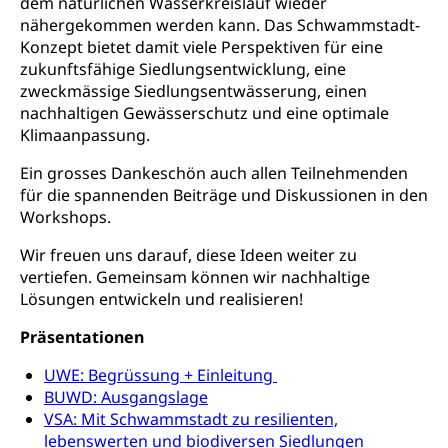
dem natürlichen Wasserkreislauf wieder
Beschwerdestelle Spitäler
nähergekommen werden kann. Das Schwammstadt-
Anlaufstelle Schutz vor Diskriminierung
Strafregister und Strafverfahren
Schlichtungsstelle SEG
Konzept bietet damit viele Perspektiven für eine
(fabia)
zukunftsfähige Siedlungsentwicklung, eine
Strafrecht, Strafrechtspflege, Gerichtsverfahren,
zweckmässige Siedlungsentwässerung, einen
Strafregistereintrag, Strafregisterauszug,
Schutz vor Diskriminierung
nachhaltigen Gewässerschutz und eine optimale
Kriminalität
Klimaanpassung.
Strafverfahren Staatsanwaltschaft
Vormundschaft
Ein grosses Dankeschön auch allen Teilnehmenden
Strafregisterauszug bestellen (EJPD)
Vormund, Amtsvormund, Mündel,
für die spannenden Beiträge und Diskussionen in den
Vormundschaftsbehörde, Kindesschutz,
Workshops.
Jugendschutz
Wir freuen uns darauf, diese Ideen weiter zu
Kindes- und Erwachsenenschutz KESB
vertiefen. Gemeinsam können wir nachhaltige
Lösungen entwickeln und realisieren!
Kindes- und Erwachsenenschutzbehörden im
Umwelt und Bauen
Kanton Luzern
Präsentationen
Abfall
UWE: Begrüssung + Einleitung
Abfallentsorgung, Kehrichtabfuhr, Müllabfuhr
BUWD: Ausgangslage
VSA: Mit Schwammstadt zu resilienten,
Abfall und Entsorgung
Boden, Natur und Landschaft
lebenswerten und biodiversen Siedlungen