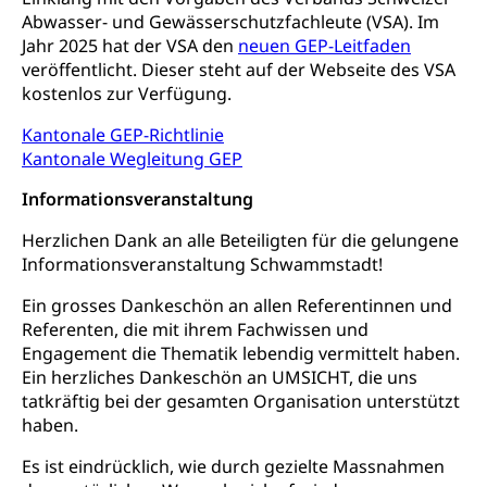
Stimmrecht, Abstimmungen, Wahlen, politische
Betreibungsverfahren
Abwasser- und Gewässerschutzfachleute (VSA). Im
Parteien, Grundfreiheiten, Pluralismus
Jahr 2025 hat der VSA den
neuen GEP-Leitfaden
Konkursämter
veröffentlicht. Dieser steht auf der Webseite des VSA
Volksrechte
Kantonale Steuern
kostenlos zur Verfügung.
Finanzausgleich, Einkommenssteuer, Kopfsteuer,
Personalsteuer, Haushaltssteuer, Vermögenssteuer,
Kantonale GEP-Richtlinie
Verrechnungssteuer, Quellensteuer,
Kantonale Wegleitung GEP
Grundstückgewinnsteuer, Liegenschaftssteuer,
Handänderungssteuer, Grundsteuer, Kirchensteuer,
Informationsveranstaltung
Gewerbesteuer, Vergnügungssteuer,
Reklameplakatsteuer, Verkehrssteuer,
Herzlichen Dank an alle Beteiligten für die gelungene
Erbschaftssteuer, Schenkungssteuer, Gewinn- und
Informationsveranstaltung Schwammstadt!
Kapitalsteuer
Ein grosses Dankeschön an allen Referentinnen und
Steuern (Dienststelle)
Ombudsstellen
Referenten, die mit ihrem Fachwissen und
Engagement die Thematik lebendig vermittelt haben.
Vermittler, Vermittlungsstelle, Schlichtungsstelle,
Ein herzliches Dankeschön an UMSICHT, die uns
Vermittlung, Schlichtung, Mediation
tatkräftig bei der gesamten Organisation unterstützt
haben.
Umgang mit Beschwerden (Volksschulen)
Rassismus
Beschwerde Strassenverkehrsamt
Diskriminierung, Fremdenfeindlichkeit,
Es ist eindrücklich, wie durch gezielte Massnahmen
Gleichberechtigung