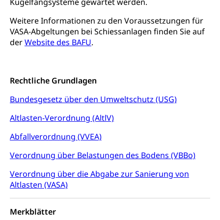
Kugelfangsysteme gewartet werden.
Bundesamt für Zivildienst ZIVI
Zivilschutz
Weitere Informationen zu den Voraussetzungen für
Erwerbsausfallentschädigung (WAS Luzern)
VASA-Abgeltungen bei Schiessanlagen finden Sie auf
Schutzdienstpflicht, Schutzraum,
Schutzraumbaupflicht
der
Website des BAFU
.
Zivilschutz
Rechtliche Grundlagen
Staat und Recht
Bundesgesetz über den Umweltschutz (USG)
Gleichstellung von Frau und Mann
Altlasten-Verordnung (AltlV)
Diskriminierung, Gleichstellungsbüro, Mobbing
Abfallverordnung (VVEA)
Gleichstellung aller Geschlechter und
Zivilverfahren
Lebensformen
Verordnung über Belastungen des Bodens (VBBo)
Zivilrecht, Zivilrechtspflege, Gerichtsverfahren
Gleichstellung Menschen mit
Verordnung über die Abgabe zur Sanierung von
Bezirksgerichte: Aufgaben und Verfahren
Behinderungen
Betreibung und Konkurs
Altlasten (VASA)
Kosten im Zivilprozess
Schlichtungsbehörde Gleichstellung
Bankrott, Schulden, Zahlungsunfähigkeit, Pfändung
Merkblätter
Schulden (gruezi.lu.ch)