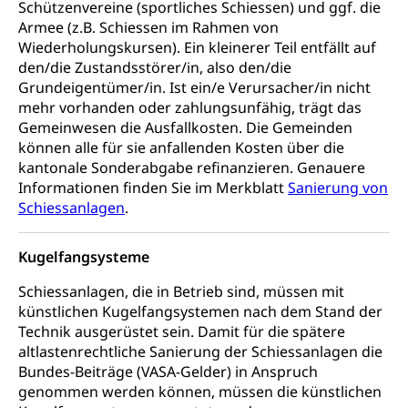
Schützenvereine (sportliches Schiessen) und ggf. die
Armee (z.B. Schiessen im Rahmen von
Militär
Bevölkerungsschutz
Wiederholungskursen). Ein kleinerer Teil entfällt auf
Schweizer Armee
Katastrophenschutz, Katastrophenhilfe, Polizei,
den/die Zustandsstörer/in, also den/die
Feuerwehr, Gesundheitswesen, technische Betriebe,
Grundeigentümer/in. Ist ein/e Verursacher/in nicht
Erwerbsausfallentschädigung (WAS Luzern)
Alarmierung, Sirenentest
mehr vorhanden oder zahlungsunfähig, trägt das
Gemeinwesen die Ausfallkosten. Die Gemeinden
Kantonaler Führungsstab
Polizei
können alle für sie anfallenden Kosten über die
kantonale Sonderabgabe refinanzieren. Genauere
Ordnungskräfte, Sicherheit, öffentliche Ordnung
Informationen finden Sie im Merkblatt
Sanierung von
Polizei
Schiessanlagen
.
Versorgung
Vorratshaltung, Vorrat
Kugelfangsysteme
Wasserversorgung
Waffen
Schiessanlagen, die in Betrieb sind, müssen mit
Waffenerwerbsschein, Waffenschein, Waffenbüro,
künstlichen Kugelfangsystemen nach dem Stand der
Waffentragen, Selbstverteidigung
Technik ausgerüstet sein. Damit für die spätere
altlastenrechtliche Sanierung der Schiessanlagen die
Waffen, Sprengstoffe und Pyrotechnik
Zivildienst
Bundes-Beiträge (VASA-Gelder) in Anspruch
genommen werden können, müssen die künstlichen
Militärdienst