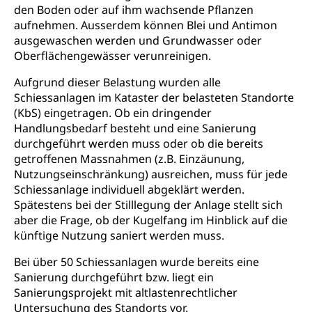
den Boden oder auf ihm wachsende Pflanzen
Schiene und öffentlicher Verkehr
aufnehmen. Ausserdem können Blei und Antimon
Schienenverkehr, Zugverkehr, Bahnverkehr,
ausgewaschen werden und Grundwasser oder
Transportmittel, öffentlicher Verkehr
Oberflächengewässer verunreinigen.
Verkehrsverbund Luzern VVL
Schifffahrt
Aufgrund dieser Belastung wurden alle
Schiessanlagen im Kataster der belasteten Standorte
Öffentlicher Verkehr Luzern Mobil
Schiffsverkehr, Binnenschifffahrt, Seeschifffahrt,
(KbS) eingetragen. Ob ein dringender
Flussschifffahrt
Handlungsbedarf besteht und eine Sanierung
durchgeführt werden muss oder ob die bereits
Schifffahrt (Strassenverkehrsamt)
Strasse
getroffenen Massnahmen (z.B. Einzäunung,
Autoverkehr, Lastwagenverkehr, Schwerverkehr,
Nutzungseinschränkung) ausreichen, muss für jede
leistungsabhängige Schwerverkehrsabgabe,
Schiessanlage individuell abgeklärt werden.
Langsamverkehr, Transportmittel, Auto, Motorrad,
Spätestens bei der Stilllegung der Anlage stellt sich
Individualverkehr
aber die Frage, ob der Kugelfang im Hinblick auf die
künftige Nutzung saniert werden muss.
zentras (Betrieb und Unterhalt LU, OW, NW,
ZG)
Bei über 50 Schiessanlagen wurde bereits eine
Persönliches
Strassenverkehrsamt
Sanierung durchgeführt bzw. liegt ein
Sanierungsprojekt mit altlastenrechtlicher
Verkehr und Infrastruktur vif
Zivilstand
Untersuchung des Standorts vor.