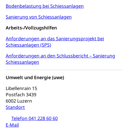
Demokratie
Bodenbelastung bei Schiessanlagen
Betreibungsämter
Regierungsform, Stimm- und Wahlrecht,
Stimmrecht, Abstimmungen, Wahlen, politische
Sanierung von Schiessanlagen
Betreibungsverfahren
Parteien, Grundfreiheiten, Pluralismus
Arbeits-/Vollzugshilfen
Konkursämter
Volksrechte
Kantonale Steuern
Anforderungen an das Sanierungsprojekt bei
Finanzausgleich, Einkommenssteuer, Kopfsteuer,
Schiessanlagen (SPS)
Personalsteuer, Haushaltssteuer, Vermögenssteuer,
Verrechnungssteuer, Quellensteuer,
Anforderungen an den Schlussbericht – Sanierung
Grundstückgewinnsteuer, Liegenschaftssteuer,
Schiessanlagen
Handänderungssteuer, Grundsteuer, Kirchensteuer,
Gewerbesteuer, Vergnügungssteuer,
Reklameplakatsteuer, Verkehrssteuer,
Umwelt und Energie (uwe)
Erbschaftssteuer, Schenkungssteuer, Gewinn- und
Kapitalsteuer
Libellenrain 15
Postfach 3439
Steuern (Dienststelle)
Ombudsstellen
6002 Luzern
Standort
Vermittler, Vermittlungsstelle, Schlichtungsstelle,
Vermittlung, Schlichtung, Mediation
Telefon 041 228 60 60
E-Mail
Umgang mit Beschwerden (Volksschulen)
Rassismus