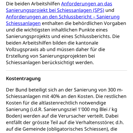
Die beiden Arbeitshilfen
Anforderungen an das
Olympiateam Kanton Luzern
Tiere
Sanierungsprojekt bei Schiessanlagen (SPS)
und
Anforderungen an den Schlussbericht – Sanierung
Offene Sporthallen
Haustiere, Heimtiere, Wildtiere, Veterinärmedizin,
Schiessanlagen
enthalten die behördlichen Vorgaben
Tiermedizin, Tierarzt, Tierschutz, Jagd, Fischerei,
Gesundheitsförderung
und die wichtigsten inhaltlichen Punkte eines
Viehzucht
Sanierungsprojekts und eines Schlussberichts. Die
Jugend+Sport
Tierschutz
beiden Arbeitshilfen bilden die kantonale
Todesfall
Freiwilliger Schulsport
Vollzugspraxis ab und müssen daher für die
Hobbytierhaltung und Bienen
Bestattung, Beerdigung, Testament, Erbrecht,
Erstellung von Sanierungsprojekten bei
Erbschaft, Todesschein, Todesanzeige,
Sportförderung
Schiessanlagen berücksichtigt werden.
Veterinärdienst
Zivilstandsamt, Erben, Erbenliste
Wildtiere
Ärztliche Todesbescheinigung
Kostentragung
Halten von Wildtieren
Sicherheit
Der Bund beteiligt sich an der Sanierung von 300 m-
Haltung Heimtiere
Schiessanlagen mit 40% an den Kosten. Die restlichen
Kosten für die altlastenrechtlich notwendige
Hunde
Armee
Sanierung (i.d.R. Sanierungsziel 1'000 mg Blei / kg
Militär, Militärdienst, Militärdienstpflicht,
Boden) werden auf die Verursacher verteilt. Dabei
Wehrpflicht, Berufssoldat, Militärdienstverweigerer,
entfällt der grösste Teil auf die Verhaltensstörer, d.h.
Dienstverweigerer, Militärdienstverweigerung,
auf die Gemeinde (obligatorisches Schiessen), die
Wehrpflichtersatz, Wehrpflichtersatzabgabe