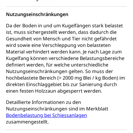
Kantonsstrassen
Geburt, Heirat, Ehe, Partnerschaft, Tod,
Zivilstandsamt, Zivilstandsregiste
Nutzungseinschränkungen
Zivilstandswesen
Adoption
Da der Boden in und um Kugelfängen stark belastet
ist, muss sichergestellt werden, dass dadurch die
Adoptivkind, Adoptiveltern, Adoptionsvermittlung,
Gesundheit von Mensch und Tier nicht gefährdet
Adoptionsverfahren, elterliche Gewalt, elterliche
wird sowie eine Verschleppung von belasteten
Sorge
Material verhindert werden kann. Je nach Lage zum
Adoption
Kugelfang können verschiedene Belastungsbereiche
Aufenthaltsbewilligungen
definiert werden, für welche unterschiedliche
Niederlassungsbewilligung, Aufenthalt,
Nutzungseinschränkungen gelten. So muss der
Niederlassung, Wohnsitz
hochbelastete Bereich (> 2000 mg Blei / kg Boden) im
direkten Einschlaggebiet bis zur Sanierung durch
Amt für Migration
Ausweise und Bescheinigungen
einen festen Holzzaun abgesperrt werden.
Reisepass, Identitätskarte, Visum, Geburtsurkunde
Detaillierte Informationen zu den
Nutzungseinschränkungen sind im Merkblatt
Jagdausweis, Fischereiausweis
Einbürgerung
Bodenbelastung bei Schiessanlagen
Strafregisterauszug bestellen
Nationalität, Staatsangehörigkeit,
zusammengestellt.
Staatsbürgerschaft, Bürgerrecht, Erwerb des
Waffen, Sprengstoffe und Pyrotechnik
Bürgerrechts, Verlust des Bürgerrechts,