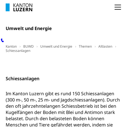
Bücher, Bundesarchiv, Landesbibliothek
Na
Staatsarchiv Luzern
Kulturelle Einrichtungen
Zentral- und Hochschulbibliothek
Museen, Theater, Bibliotheken
Umwelt und Energie
Archiv der Denkmalpflege
Dienststelle Kultur
Kulturförderung
Kunst & Kultur (Luzern Tourismus)
Kulturpolitik, Sprachförderung, Denkmalpflege,
Kanton
BUWD
Umwelt und Energie
Themen
Altlasten
kulturelles Angebot, Kulturerbe, kulturelles Erbe,
Schiessanlagen
Nachwuchsförderung, Vermittlung, Selektive
Förderung, Kulturausschreibungen, Kulturpreis,
Downloads, Hilfsmittel und Links
Kontakt
Werkbeitrag, Produktionsbeitrag, Recherche,
Bildende Kunst, Angewandte Kunst, Theater/Tanz,
Musik, Entwicklung, Programmbeiträge,
Schiessanlagen
Filmförderung, Regionale Förderfonds,
Werkankäufe, Kunstankäufe, Kunst und Bau, Schule
Im Kanton Luzern gibt es rund 150 Schiessanlagen
und Kultur, Kulturgesuche, Kulturvermittlung
(300 m-, 50 m-, 25 m- und Jagdschiessanlagen). Durch
Kulturförderung und Vermittlung
den oft jahrzehntelangen Schiessbetrieb ist bei den
Kugelfängen der Boden mit Blei und Antimon stark
Angebote für Schulklassen
Mobilität
belastet. Durch den belasteten Boden können
Zentralschweizer Filmförderung
Menschen und Tiere gefährdet werden, indem sie