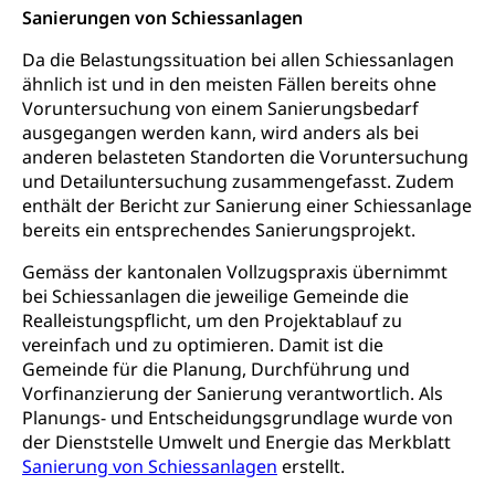
Einbürgerungsverfahren
Sanierungen von Schiessanlagen
Reisepass, Identitätskarte
Einbürgerungen
Da die Belastungssituation bei allen Schiessanlagen
Geburt
Strassenverkehrsamt (Führerausweis,
ähnlich ist und in den meisten
Fällen
bereits ohne
Fahrzeugausweis)
Geburtsurkunde, Geburtsschein, Geburtsanzeige
Voruntersuchung von einem Sanierungsbedarf
Namensänderungen
ausgegangen werden kann, wird anders als bei
Familienzulagen (WAS Luzern)
Kinder und Jugendliche
anderen belasteten Standorten die Voruntersuchung
und Detailuntersuchung zusammengefasst. Zudem
Schwangerschaft / Geburt (gruezi.lu.ch)
Mündigkeit, Kindesschutz, Jugendschutz
enthält der Bericht zur Sanierung einer Schiessanlage
Kinder- und Jugendförderung
bereits ein entsprechendes Sanierungsprojekt.
Pflege / Pflegeheim
Psychische Gesundheit
Hauspflege, spitalexterne Pflege, Spitex
Gemäss der kantonalen Vollzugspraxis übernimmt
bei Schiessanlagen die jeweilige Gemeinde die
IV für Kinder und Jugendliche (WAS Luzern)
Betreuende Angehörige
Religion
Realleistungspflicht, um den Projektablauf zu
vereinfach und zu optimieren. Damit ist die
Pflegeheimliste und freie Pflegeplätze
Kirche, Gottesdienst, Seelsorge,
Gemeinde für die Planung, Durchführung und
Religionsgemeinschaft
Betreuung von Angehörigen (WAS Luzern)
Vorfinanzierung der Sanierung verantwortlich. Als
Planungs- und Entscheidungsgrundlage wurde von
Religionsvielfalt Im Kanton Luzern (unilu)
Sport
der Dienststelle Umwelt und Energie das Merkblatt
Religion (gruezi.lu.ch)
Freizeitaktivitäten, Schulsport, Spitzensport,
Sanierung von Schiessanlagen
erstellt.
Breitensport, Jugend und Sport, Sportanlagen