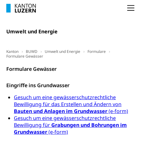
Wissenschaftsförderung
Na
Forschungsförderung, Wissenschaftsmarketing,
Wissenschaft, Forschung, Entwicklung, Projekte
Umwelt und Energie
Pilotprojekte Klima
Erwachsenenbildung und Weiterbildung
Innovative Projekte Landwirtschaft und
Umschulung, zweiter Bildungsweg,
Nachdiplomstudium, Zusatzlehre, Höhere
Wald
Kanton
BUWD
Umwelt und Energie
Formulare
Berufsbildung, Berufsmatura nach Lehre,
Formulare Gewässer
Projektförderung Universität Luzern unilu
Neuorientierung, Grundkompetenzen,
Berufsberatung, Standortbestimmung,
Formulare Gewässer
Studienberatung, Beratung und Unterstützung,
Berufsabschluss für Erwachsene
Eingriffe ins Grundwasser
Erwachsenenmatura
Berufliche Grundbildung
Gesuch um eine gewässerschutzrechtliche
Bewilligung für das Erstellen und Ändern von
Bildungsgutscheine Grundkompetenzen
Lehre, Berufsfachschule, Lehrbetrieb, Lehrvertrag,
Berufsberatung, Qualifikationsverfahren,
Bauten und Anlagen im Grundwasser
(e-form)
Bildung & Berufsabschluss für Erwachsene
Berufswahl & Berufsberatung, Schnupperlehre und
Gesuch um eine gewässerschutzrechtliche
Lehrstellensuche, Berufsmaturität,
Bewilligung für
Grabungen und Bohrungen im
Fachperson Betreuung (verkürzte
Brückenangebote, Zugewanderte & Arbeitsmarkt,
Grundwasser
(e-form)
Grundbildung)
Fachstelle Berufsbildung