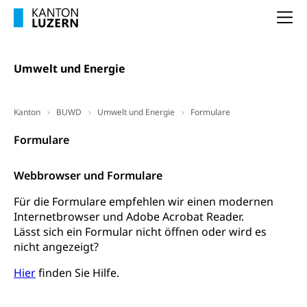
(gewaltpraevention.lu.ch)
Entlassung, Stellenverlust, Arbeitsmangel,
Na
Unterbeschäftigung, Arbeitslosenversicherung,
Arbeitsgericht
Arbeitslosenentschädigung
Schlichtungsbehörde Arbeit
Umwelt und Energie
Arbeitslosigkeit (gruezi.lu.ch)
Berufliche Selbständigkeit
Arbeitslosigkeit und Stellensuche (WAS
selbständig Erwerbender, Freiberufler
Luzern)
Kanton
BUWD
Umwelt und Energie
Formulare
Unterstützung der Wirtschaftsförderung
Pensionierung
Arbeitslosenentschädigung (WAS Luzern)
Luzern
Formulare
Frühpensionierung, Altersrente, berufliche
Vorsorge, Altersvorsorge
Handelsregister Luzern
Webbrowser und Formulare
Dienststelle Steuern - Wissenswertes
AHV-Altersrente (WAS Luzern)
Für die Formulare empfehlen wir einen modernen
Selbständige (WAS Luzern)
LUPK - Luzerner Pensionskasse
Internetbrowser und Adobe Acrobat Reader.
Bildung und Forschung
Lässt sich ein Formular nicht öffnen oder wird es
Altersvorsorge (gruezi.lu.ch)
nicht angezeigt?
Wissenschaftsförderung
Hier
finden Sie Hilfe.
Forschungsförderung, Wissenschaftsmarketing,
Wissenschaft, Forschung, Entwicklung, Projekte