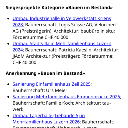
Siegesprojekte Kategorie «Bauen im Bestand»
Kinder- und Jugendförderung
Pflege / Pflegeheim
Umbau Industriehalle in Velowerkstatt Kriens
Psychische Gesundheit
Hauspflege, spitalexterne Pflege, Spitex
2028
; Bauherrschaft: Logis Suisse AG; Velociped
AG (Preisträgerin); Architektur: baubüro in situ;
IV für Kinder und Jugendliche (WAS Luzern)
Betreuende Angehörige
Religion
Fördersumme CHF 40'000
Pflegeheimliste und freie Pflegeplätze
Umbau Stadtvilla in Mehrfamilienhaus Luzern
Kirche, Gottesdienst, Seelsorge,
Religionsgemeinschaft
2024
; Bauherrschaft: Patricia Kaeslin; Architektur:
Betreuung von Angehörigen (WAS Luzern)
JJAdM Architektur (Preisträger); Fördersumme:
Religionsvielfalt Im Kanton Luzern (unilu)
Sport
CHF 40'000
Religion (gruezi.lu.ch)
Freizeitaktivitäten, Schulsport, Spitzensport,
Anerkennung «Bauen im Bestand»
Breitensport, Jugend und Sport, Sportanlagen
Sanierung Einfamilienhaus Zell 2025
;
Olympiateam Kanton Luzern
Tiere
Bauherrschaft: Urs Meier
Sanierung Mehrfamilienhaus Emmenbrücke 2026
;
Offene Sporthallen
Haustiere, Heimtiere, Wildtiere, Veterinärmedizin,
Bauherrschaft: Familie Koch; Architektur: tau-
Tiermedizin, Tierarzt, Tierschutz, Jagd, Fischerei,
Gesundheitsförderung
werk;
Viehzucht
Umbau Lagerhalle (Gebäude 5) in
Jugend+Sport
Tierschutz
Mehrfamilienhaus Luzern 2026
; Bauherrschaft:
Todesfall
Freiwilliger Schulsport