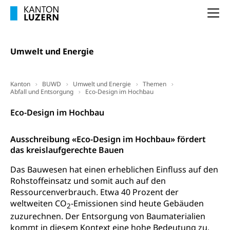
Todesfallversicherung
Na
Hilfslosenentschädigung (WAS Luzern)
Behinderung
AHV-Hinterlassenenrente (WAS Luzern)
Körperbehinderung, körperliche Behinderung,
Umwelt und Energie
geistige Behinderung, psychische Behinderung,
AHV-Beiträge (WAS Luzern)
Erwerbsunfähigkeit, Behinderte
Informationsstelle AHV/IV
Inklusion im Sport
Kanton
BUWD
Umwelt und Energie
Themen
Abfall und Entsorgung
Ergänzungsleistungen (EL) (WAS Luzern)
Eco-Design im Hochbau
Menschen mit Behinderungen
Kultur und Medien
AHV-Altersrente (WAS Luzern)
Eco-Design im Hochbau
IV-Leistungen (WAS Luzern)
Archive und Bibliotheken
Ausschreibung «Eco-Design im Hochbau» fördert
Bücher, Bundesarchiv, Landesbibliothek
das kreislaufgerechte Bauen
Staatsarchiv Luzern
Das Bauwesen hat einen erheblichen Einfluss auf den
Kulturelle Einrichtungen
Rohstoffeinsatz und somit auch auf den
Zentral- und Hochschulbibliothek
Museen, Theater, Bibliotheken
Ressourcenverbrauch. Etwa 40 Prozent der
weltweiten CO
Archiv der Denkmalpflege
-Emissionen sind heute Gebäuden
2
Dienststelle Kultur
Kulturförderung
zuzurechnen. Der Entsorgung von Baumaterialien
Kunst & Kultur (Luzern Tourismus)
Kulturpolitik, Sprachförderung, Denkmalpflege,
kommt in diesem Kontext eine hohe Bedeutung zu,