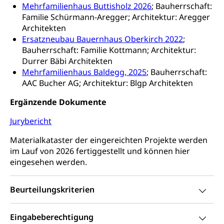
Mehrfamilienhaus Buttisholz 2026
; Bauherrschaft:
Ordnungskräfte, Sicherheit, öffentliche Ordnung
Familie Schürmann-Aregger; Architektur: Aregger
Architekten
Polizei
Versorgung
Ersatzneubau Bauernhaus Oberkirch 2022
;
Vorratshaltung, Vorrat
Bauherrschaft: Familie Kottmann; Architektur:
Durrer Bäbi Architekten
Wasserversorgung
Waffen
Mehrfamilienhaus Baldegg, 2025
; Bauherrschaft:
AAC Bucher AG; Architektur: Blgp Architekten
Waffenerwerbsschein, Waffenschein, Waffenbüro,
Waffentragen, Selbstverteidigung
Ergänzende Dokumente
Waffen, Sprengstoffe und Pyrotechnik
Zivildienst
Jurybericht
Militärdienst
Materialkataster der eingereichten Projekte werden
im Lauf von 2026 fertiggestellt und können hier
Bundesamt für Zivildienst ZIVI
Zivilschutz
eingesehen werden.
Erwerbsausfallentschädigung (WAS Luzern)
Schutzdienstpflicht, Schutzraum,
Schutzraumbaupflicht
Beurteilungskriterien
Zivilschutz
Eingabeberechtigung