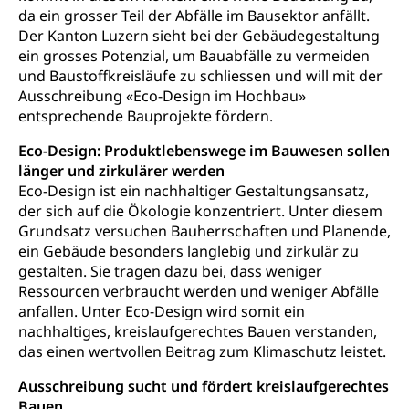
kulturelles Angebot, Kulturerbe, kulturelles Erbe,
da ein grosser Teil der Abfälle im Bausektor anfällt.
Nachwuchsförderung, Vermittlung, Selektive
Der Kanton Luzern sieht bei der Gebäudegestaltung
Förderung, Kulturausschreibungen, Kulturpreis,
ein grosses Potenzial, um Bauabfälle zu vermeiden
Werkbeitrag, Produktionsbeitrag, Recherche,
und Baustoffkreisläufe zu schliessen und will mit der
Bildende Kunst, Angewandte Kunst, Theater/Tanz,
Ausschreibung «Eco-Design im Hochbau»
Musik, Entwicklung, Programmbeiträge,
Filmförderung, Regionale Förderfonds,
entsprechende Bauprojekte fördern.
Werkankäufe, Kunstankäufe, Kunst und Bau, Schule
und Kultur, Kulturgesuche, Kulturvermittlung
Eco-Design: Produktlebenswege im Bauwesen sollen
länger und zirkulärer werden
Kulturförderung und Vermittlung
Eco-Design ist ein nachhaltiger Gestaltungsansatz,
der sich auf die Ökologie konzentriert. Unter diesem
Angebote für Schulklassen
Mobilität
Grundsatz versuchen Bauherrschaften und Planende,
Zentralschweizer Filmförderung
ein Gebäude besonders langlebig und zirkulär zu
gestalten. Sie tragen dazu bei, dass weniger
Schiene und öffentlicher Verkehr
Ressourcen verbraucht werden und weniger Abfälle
Schienenverkehr, Zugverkehr, Bahnverkehr,
anfallen. Unter Eco-Design wird somit ein
Transportmittel, öffentlicher Verkehr
nachhaltiges, kreislaufgerechtes Bauen verstanden,
das einen wertvollen Beitrag zum Klimaschutz leistet.
Verkehrsverbund Luzern VVL
Schifffahrt
Ausschreibung sucht und fördert kreislaufgerechtes
Öffentlicher Verkehr Luzern Mobil
Schiffsverkehr, Binnenschifffahrt, Seeschifffahrt,
Bauen
Flussschifffahrt