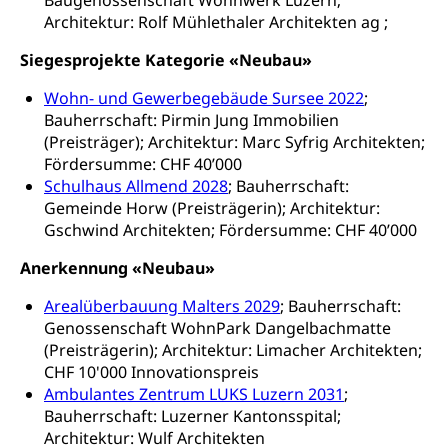
Baugenossenschaft Wohnwerk Luzern;
Hobbytierhaltung und Bienen
Bestattung, Beerdigung, Testament, Erbrecht,
Architektur: Rolf Mühlethaler Architekten ag ;
Erbschaft, Todesschein, Todesanzeige,
Sportförderung
Veterinärdienst
Zivilstandsamt, Erben, Erbenliste
Siegesprojekte Kategorie «Neubau»
Wildtiere
Ärztliche Todesbescheinigung
Wohn- und Gewerbegebäude Sursee 2022
;
Halten von Wildtieren
Bauherrschaft: Pirmin Jung Immobilien
Sicherheit
(Preisträger); Architektur: Marc Syfrig Architekten;
Haltung Heimtiere
Fördersumme: CHF 40’000
Hunde
Armee
Schulhaus Allmend 2028
; Bauherrschaft:
Gemeinde Horw (Preisträgerin); Architektur:
Militär, Militärdienst, Militärdienstpflicht,
Gschwind Architekten; Fördersumme: CHF 40’000
Wehrpflicht, Berufssoldat, Militärdienstverweigerer,
Dienstverweigerer, Militärdienstverweigerung,
Anerkennung «Neubau»
Wehrpflichtersatz, Wehrpflichtersatzabgabe
Arealüberbauung Malters 2029
; Bauherrschaft:
Militär
Bevölkerungsschutz
Genossenschaft WohnPark Dangelbachmatte
(Preisträgerin); Architektur: Limacher Architekten;
Schweizer Armee
Katastrophenschutz, Katastrophenhilfe, Polizei,
Feuerwehr, Gesundheitswesen, technische Betriebe,
CHF 10'000 Innovationspreis
Erwerbsausfallentschädigung (WAS Luzern)
Alarmierung, Sirenentest
Ambulantes Zentrum LUKS Luzern 2031
;
Bauherrschaft: Luzerner Kantonsspital;
Kantonaler Führungsstab
Polizei
Architektur: Wulf Architekten