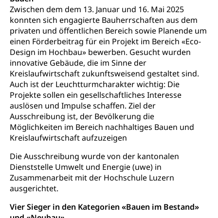
Zwischen dem dem 13. Januar und 16. Mai 2025
Schifffahrt (Strassenverkehrsamt)
konnten sich engagierte Bauherrschaften aus dem
Strasse
privaten und öffentlichen Bereich sowie Planende um
Autoverkehr, Lastwagenverkehr, Schwerverkehr,
einen Förderbeitrag für ein Projekt im Bereich «Eco-
leistungsabhängige Schwerverkehrsabgabe,
Design im Hochbau» bewerben. Gesucht wurden
Langsamverkehr, Transportmittel, Auto, Motorrad,
innovative Gebäude, die im Sinne der
Individualverkehr
Kreislaufwirtschaft zukunftsweisend gestaltet sind.
Auch ist der Leuchtturmcharakter wichtig: Die
zentras (Betrieb und Unterhalt LU, OW, NW,
Projekte sollen ein gesellschaftliches Interesse
ZG)
Persönliches
auslösen und Impulse schaffen. Ziel der
Strassenverkehrsamt
Ausschreibung ist, der Bevölkerung die
Möglichkeiten im Bereich nachhaltiges Bauen und
Verkehr und Infrastruktur vif
Zivilstand
Kreislaufwirtschaft aufzuzeigen
Kantonsstrassen
Geburt, Heirat, Ehe, Partnerschaft, Tod,
Zivilstandsamt, Zivilstandsregiste
Die Ausschreibung wurde von der kantonalen
Dienststelle Umwelt und Energie (uwe) in
Zivilstandswesen
Adoption
Zusammenarbeit mit der Hochschule Luzern
ausgerichtet.
Adoptivkind, Adoptiveltern, Adoptionsvermittlung,
Adoptionsverfahren, elterliche Gewalt, elterliche
Vier Sieger in den Kategorien «Bauen im Bestand»
Sorge
und «Neubau»