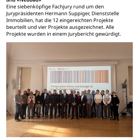
Eine siebenköpfige Fachjury rund um den
Adoption
Aufenthaltsbewilligungen
Jurypräsidenten Hermann Suppiger, Dienststelle
Niederlassungsbewilligung, Aufenthalt,
Immobilien, hat die 12 eingereichten Projekte
Niederlassung, Wohnsitz
beurteilt und vier Projekte ausgezeichnet. Alle
Projekte wurden in einem Jurybericht gewürdigt.
Amt für Migration
Ausweise und Bescheinigungen
Reisepass, Identitätskarte, Visum, Geburtsurkunde
Jagdausweis, Fischereiausweis
Einbürgerung
Strafregisterauszug bestellen
Nationalität, Staatsangehörigkeit,
Staatsbürgerschaft, Bürgerrecht, Erwerb des
Waffen, Sprengstoffe und Pyrotechnik
Bürgerrechts, Verlust des Bürgerrechts,
Einbürgerungsverfahren
Reisepass, Identitätskarte
Einbürgerungen
Geburt
Strassenverkehrsamt (Führerausweis,
Fahrzeugausweis)
Geburtsurkunde, Geburtsschein, Geburtsanzeige
Namensänderungen
Familienzulagen (WAS Luzern)
Kinder und Jugendliche
Schwangerschaft / Geburt (gruezi.lu.ch)
Mündigkeit, Kindesschutz, Jugendschutz