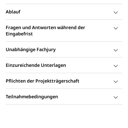
Staat und Recht
Ablauf
Gleichstellung von Frau und Mann
Diskriminierung, Gleichstellungsbüro, Mobbing
Fragen und Antworten während der
Eingabefrist
Gleichstellung aller Geschlechter und
Zivilverfahren
Lebensformen
Zivilrecht, Zivilrechtspflege, Gerichtsverfahren
Unabhängige Fachjury
Gleichstellung Menschen mit
Bezirksgerichte: Aufgaben und Verfahren
Behinderungen
Betreibung und Konkurs
Einzureichende Unterlagen
Kosten im Zivilprozess
Schlichtungsbehörde Gleichstellung
Bankrott, Schulden, Zahlungsunfähigkeit, Pfändung
Schulden (gruezi.lu.ch)
Demokratie
Pflichten der Projektträgerschaft
Betreibungsämter
Regierungsform, Stimm- und Wahlrecht,
Stimmrecht, Abstimmungen, Wahlen, politische
Teilnahmebedingungen
Betreibungsverfahren
Parteien, Grundfreiheiten, Pluralismus
Konkursämter
Volksrechte
Kantonale Steuern
Finanzausgleich, Einkommenssteuer, Kopfsteuer,