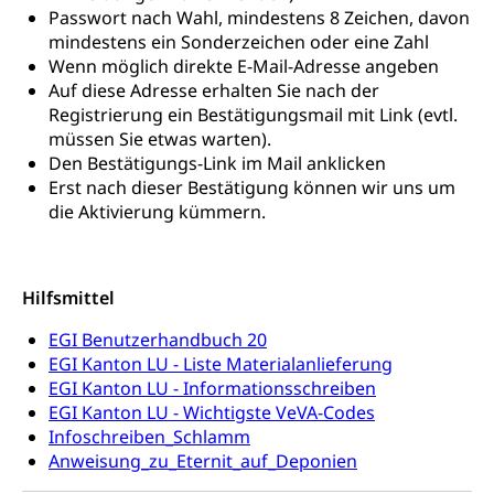
Frühe Sprachförderung
Passwort nach Wahl, mindestens 8 Zeichen, davon
Konsumentenschutz
mindestens ein Sonderzeichen oder eine Zahl
Kindergarten & Basisstufe
Wenn möglich direkte E-Mail-Adresse angeben
Konsumentenrechte, Produktsicherheit,
Frühe Förderung
Auf diese Adresse erhalten Sie nach der
Preisüberwachung, Preisüberwacher,
Registrierung ein Bestätigungsmail mit Link (evtl.
Konsumentenorganisation, parallele Einfuhr,
regionale Erschöpfung, nationale Erschöpfung,
müssen Sie etwas warten).
internationale Erschöpfung, Preisabsprache, Kartell,
Den Bestätigungs-Link im Mail anklicken
Cassis-deDijon-Prinzip
Erst nach dieser Bestätigung können wir uns um
die Aktivierung kümmern.
Lebensmittelkontrolle und
Krankenversicherung
Verbraucherschutz
Unfallversicherung, Berufsunfallversicherung,
Krankheit, Unfall, Prämienverbilligung,
Hilfsmittel
Krankenkasse
EGI Benutzerhandbuch 20
Krankenversicherung (WAS Luzern)
Lebensmittelsicherheit
EGI Kanton LU - Liste Materialanlieferung
EGI Kanton LU - Informationsschreiben
Prämienverbilligung (WAS Luzern)
sichere Lebensmittel, Lebensmittelkontrolle,
Lebensmittelhygiene, Produktesicherheit
EGI Kanton LU - Wichtigste VeVA-Codes
Obligatorische Krankenversicherung (WAS
Infoschreiben_Schlamm
Luzern)
Trinkwasser
Prävention
Anweisung_zu_Eternit_auf_Deponien
Kranken- und Unfallversicherung