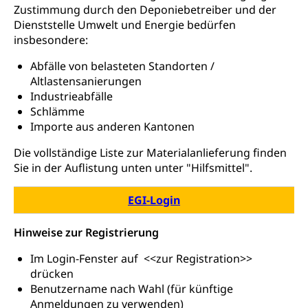
Stipendien Universität Luzern unilu
Universität
Zustimmung durch den Deponiebetreiber und der
Gesundheitsmittelschule
Schulpflicht
Dienststelle Umwelt und Energie bedürfen
Finanzielle Unterstützung für Ausbildung
Technische Hochschule, Studium,
Informatikmittelschule
insbesondere:
Hochschulstudium, Universitätsstudium,
Pflege HF oder Studium Pflege FH
Kindergarten & Basisstufe
universitäre Ausbildung, akademische Ausbildung,
Wirtschaftsmittelschule
Abfälle von belasteten Standorten /
Fachstelle Stipendien (beruf.lu.ch)
Hochschulbildung, Hochschule, universitäre
Förderangebote
FMS und Vollzeitschulen mit BM
Altlastensanierungen
Hochschule, Bachelor, Master, Doktorat,
Studienbeiträge Höhere Berufsbildung
Sonderschulung
Weiterbildung, Forschung, Entwicklung,
Industrieabfälle
Dienstleistungen, Hochschule Luzern,
Schlämme
Finanzielle Unterstützung Pädagogische
Musikschulen
Fachhochschule Zentralschweiz, HSLU,
Importe aus anderen Kantonen
Hochschule PHLU
Pädagogische Hochschule Luzern, PH Luzern, UniLU,
Schulferien
swissuniversities (Dachorganisation der Schweizer
Stipendien Hochschule Luzern hslu
Die vollständige Liste zur Materialanlieferung finden
Hochschulen)
Früherziehung
Sie in der Auflistung unten unter "Hilfsmittel".
Schuldienste
swissuniversities
Vorschule
EGI-Login
Betreuungsangebote
Universität Luzern
Kindergarten, Kinderkrippe, Krippe, Kinderhort,
Kindertagesstätte, Spielgruppe, Tagesmutter,
Hinweise zur Registrierung
Schulliste
Fachstelle Hochschulbildung
Freiwilliges Kindergarten Jahr
Heilpädagogische Schulen
Im Login-Fenster auf <<zur Registration>>
Kinderbetreuung
drücken
Freiwilliger Schulsport
Benutzername nach Wahl (für künftige
Freiwilliges Kindergarten Jahr
Gesundheit und Soziales
Anmeldungen zu verwenden)