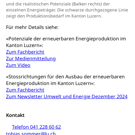
Hochschulen)
Früherziehung
und die realistischen Potenziale (Balken rechts) der
einzelnen Energieträger. Die schwarze durchgezogene Linie
Schuldienste
swissuniversities
Vorschule
zeigt den Produktionsbedarf im Kanton Luzern.
Betreuungsangebote
Universität Luzern
Kindergarten, Kinderkrippe, Krippe, Kinderhort,
Für mehr Details siehe:
Kindertagesstätte, Spielgruppe, Tagesmutter,
Schulliste
Fachstelle Hochschulbildung
Freiwilliges Kindergarten Jahr
«Potenziale der erneuerbaren Energieproduktion im
Heilpädagogische Schulen
Kanton Luzern»:
Kinderbetreuung
Zum Fachbericht
Freiwilliger Schulsport
Freiwilliges Kindergarten Jahr
Zur Medienmitteilung
Gesundheit und Soziales
Zum Video
Frühe Sprachförderung
Konsumentenschutz
«Stossrichtungen für den Ausbau der erneuerbaren
Kindergarten & Basisstufe
Energieproduktion im Kanton Luzern»:
Konsumentenrechte, Produktsicherheit,
Frühe Förderung
Zum Fachbericht
Preisüberwachung, Preisüberwacher,
Zum Newsletter Umwelt und Energie Dezember 2024
Konsumentenorganisation, parallele Einfuhr,
regionale Erschöpfung, nationale Erschöpfung,
internationale Erschöpfung, Preisabsprache, Kartell,
Cassis-deDijon-Prinzip
Kontakt
Telefon 041 228 60 62
Lebensmittelkontrolle und
Krankenversicherung
Verbraucherschutz
tobias.sommer@lu.ch