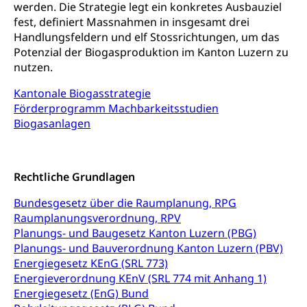
AHV-Hinterlassenenrente (WAS Luzern)
Körperbehinderung, körperliche Behinderung,
werden. Die Strategie legt ein konkretes Ausbauziel
geistige Behinderung, psychische Behinderung,
fest, definiert Massnahmen in insgesamt drei
AHV-Beiträge (WAS Luzern)
Erwerbsunfähigkeit, Behinderte
Handlungsfeldern und elf Stossrichtungen, um das
Informationsstelle AHV/IV
Potenzial der Biogasproduktion im Kanton Luzern zu
Inklusion im Sport
nutzen.
Ergänzungsleistungen (EL) (WAS Luzern)
Menschen mit Behinderungen
Kultur und Medien
Kantonale Biogasstrategie
AHV-Altersrente (WAS Luzern)
Förderprogramm Machbarkeitsstudien
IV-Leistungen (WAS Luzern)
Archive und Bibliotheken
Biogasanlagen
Bücher, Bundesarchiv, Landesbibliothek
Staatsarchiv Luzern
Kulturelle Einrichtungen
Rechtliche Grundlagen
Zentral- und Hochschulbibliothek
Museen, Theater, Bibliotheken
Bundesgesetz über die Raumplanung, RPG
Archiv der Denkmalpflege
Raumplanungsverordnung, RPV
Dienststelle Kultur
Kulturförderung
Planungs- und Baugesetz Kanton Luzern (PBG)
Kunst & Kultur (Luzern Tourismus)
Planungs- und Bauverordnung Kanton Luzern (PBV)
Kulturpolitik, Sprachförderung, Denkmalpflege,
kulturelles Angebot, Kulturerbe, kulturelles Erbe,
Energiegesetz KEnG (SRL 773)
Nachwuchsförderung, Vermittlung, Selektive
Energieverordnung KEnV (SRL 774 mit Anhang 1)
Förderung, Kulturausschreibungen, Kulturpreis,
Energiegesetz (EnG) Bund
Werkbeitrag, Produktionsbeitrag, Recherche,