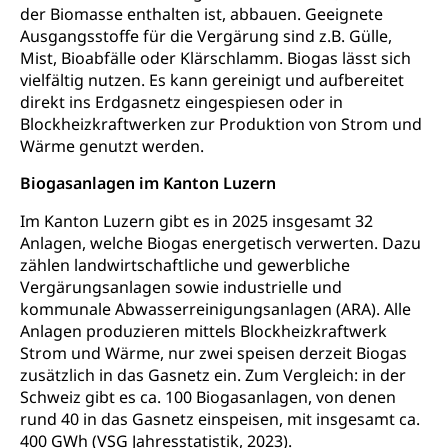
der Biomasse enthalten ist, abbauen. Geeignete
Krankenkasse
Ausgangsstoffe für die Vergärung sind z.B. Gülle,
Mist, Bioabfälle oder Klärschlamm. Biogas lässt sich
Krankenversicherung (WAS Luzern)
Lebensmittelsicherheit
vielfältig nutzen. Es kann gereinigt und aufbereitet
Prämienverbilligung (WAS Luzern)
sichere Lebensmittel, Lebensmittelkontrolle,
direkt ins Erdgasnetz eingespiesen oder in
Lebensmittelhygiene, Produktesicherheit
Blockheizkraftwerken zur Produktion von Strom und
Obligatorische Krankenversicherung (WAS
Wärme genutzt werden.
Luzern)
Trinkwasser
Prävention
Kranken- und Unfallversicherung
Biogasanlagen im Kanton Luzern
Lebensmittel
Gesundheitsvorsorge, Wellness, Unfallverhütung,
Suchtprävention, Alkoholprävention,
Im Kanton Luzern gibt es in 2025 insgesamt 32
Tabakprävention, Primärprävention,
Anlagen, welche Biogas energetisch verwerten. Dazu
Sekundärprävention, Tertiärprävention
zählen landwirtschaftliche und gewerbliche
Vergärungsanlagen sowie industrielle und
Darmkrebsvorsorge
Soziale Sicherheit
kommunale Abwasserreinigungsanlagen (ARA). Alle
Kantonales Tabakpräventionsprogramm
Sozialversicherungen, Sozialpolitik,
Anlagen produzieren mittels Blockheizkraftwerk
Arbeitslosenversicherung,
Strom und Wärme, nur zwei speisen derzeit Biogas
Gesundheitsförderung
Mutterschaftsversicherung, Krankenversicherung,
zusätzlich in das Gasnetz ein. Zum Vergleich: in der
Unfallversicherung, Invalidenversicherung,
Prävention (Polizei)
Schweiz gibt es ca. 100 Biogasanlagen, von denen
Sozialhilfe
rund 40 in das Gasnetz einspeisen, mit insgesamt ca.
Suchtprävention
400 GWh (VSG Jahresstatistik, 2023).
Kranken- und Unfallversicherung
Sucht und Drogen