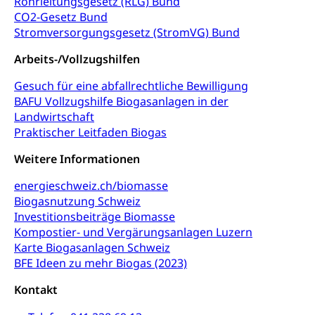
Rohrleitungsgesetz (RLG) Bund
Bildende Kunst, Angewandte Kunst, Theater/Tanz,
CO2-Gesetz Bund
Musik, Entwicklung, Programmbeiträge,
Stromversorgungsgesetz (StromVG) Bund
Filmförderung, Regionale Förderfonds,
Werkankäufe, Kunstankäufe, Kunst und Bau, Schule
Arbeits-/Vollzugshilfen
und Kultur, Kulturgesuche, Kulturvermittlung
Gesuch für eine abfallrechtliche Bewilligung
Kulturförderung und Vermittlung
BAFU Vollzugshilfe Biogasanlagen in der
Angebote für Schulklassen
Landwirtschaft
Mobilität
Praktischer Leitfaden Biogas
Zentralschweizer Filmförderung
Schiene und öffentlicher Verkehr
Weitere Informationen
Schienenverkehr, Zugverkehr, Bahnverkehr,
energieschweiz.ch/biomasse
Transportmittel, öffentlicher Verkehr
Biogasnutzung Schweiz
Investitionsbeiträge Biomasse
Verkehrsverbund Luzern VVL
Schifffahrt
Kompostier- und Vergärungsanlagen Luzern
Öffentlicher Verkehr Luzern Mobil
Schiffsverkehr, Binnenschifffahrt, Seeschifffahrt,
Karte Biogasanlagen Schweiz
Flussschifffahrt
BFE Ideen zu mehr Biogas (2023)
Schifffahrt (Strassenverkehrsamt)
Strasse
Kontakt
Autoverkehr, Lastwagenverkehr, Schwerverkehr,