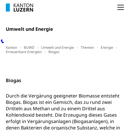
Schuldienste
swissuniversities
Vorschule
Na
Betreuungsangebote
Universität Luzern
Kindergarten, Kinderkrippe, Krippe, Kinderhort,
Kindertagesstätte, Spielgruppe, Tagesmutter,
Schulliste
Fachstelle Hochschulbildung
Freiwilliges Kindergarten Jahr
Umwelt und Energie
Heilpädagogische Schulen
Kinderbetreuung
Freiwilliger Schulsport
Freiwilliges Kindergarten Jahr
Kanton
BUWD
Umwelt und Energie
Themen
Energie
Gesundheit und Soziales
Erneuerbare Energien
Biogas
Frühe Sprachförderung
Konsumentenschutz
Downloads, Hilfsmittel und Links
Kontakt
Kindergarten & Basisstufe
Konsumentenrechte, Produktsicherheit,
Frühe Förderung
Preisüberwachung, Preisüberwacher,
Biogas
Konsumentenorganisation, parallele Einfuhr,
regionale Erschöpfung, nationale Erschöpfung,
Durch die Vergärung geeigneter Biomasse entsteht
internationale Erschöpfung, Preisabsprache, Kartell,
Cassis-deDijon-Prinzip
Biogas. Biogas ist ein Gemisch, das zu rund zwei
Dritteln aus Methan und zu einem Drittel aus
Lebensmittelkontrolle und
Krankenversicherung
Kohlendioxid besteht. Die Erzeugung dieses Gases
Verbraucherschutz
erfolgt in Vergärungsanlagen (Biogasanlagen), in
Unfallversicherung, Berufsunfallversicherung,
denen Bakterien die organische Substanz, welche in
Krankheit, Unfall, Prämienverbilligung,