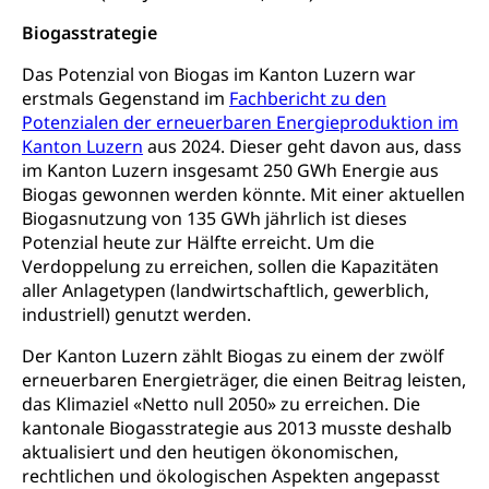
Gesundheitsversorgung
(gruezi.lu.ch)
Drogenabhängigkeit, Drogensucht,
Biogasstrategie
Medikamentenabhängigkeit,
Krankenversicherung (WAS Luzern)
Arzneimittelabhängigkeit, Suchtkrankheit,
Das Potenzial von Biogas im Kanton Luzern war
Existenzsicherung - Sozialhilfe
Drogenabhängige, Drogensüchtige,
erstmals Gegenstand im
Fachbericht zu den
Betäubungsmittel, Suchtmittel, Psychopharmaka
Potenzialen der erneuerbaren Energieproduktion im
Soziales und Gesellschaft (Dienststelle)
Kanton Luzern
aus 2024. Dieser geht davon aus, dass
Fachstelle Sucht Region Luzern
Gesundheitsversorgung
Opferhilfe
im Kanton Luzern insgesamt 250 GWh Energie aus
Biogas gewonnen werden könnte. Mit einer aktuellen
Drogen (Polizei)
Gesundheitsversorgung, Spital, Pflegeinitiative,
Arbeitslosenversicherung (WAS Luzern)
Biogasnutzung von 135 GWh jährlich ist dieses
Ambulant vor stationär, AVOS, Patientendossier
Sucht
Invalidenversicherung (WAS Luzern)
Potenzial heute zur Hälfte erreicht. Um die
Gesundheitsversorgung
Verdoppelung zu erreichen, sollen die Kapazitäten
AHV / IV
Soziale Sicherheit
aller Anlagetypen (landwirtschaftlich, gewerblich,
Altersrente, Invalidenrente, Witwenrente,
industriell) genutzt werden.
Sozialversicherung, Vorsorgeeinrichtung,
Pensionskasse, erste Säule, zweite Säule, dritte
Der Kanton Luzern zählt Biogas zu einem der zwölf
Säule, Hilflosenentschädigung,
erneuerbaren Energieträger, die einen Beitrag leisten,
Ergänzungsleistungen, Altersvorsorge,
das Klimaziel «Netto null 2050» zu erreichen. Die
Todesfallversicherung
kantonale Biogasstrategie aus 2013 musste deshalb
aktualisiert und den heutigen ökonomischen,
Hilfslosenentschädigung (WAS Luzern)
Behinderung
rechtlichen und ökologischen Aspekten angepasst