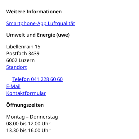
Universität Luzern
Kindergarten, Kinderkrippe, Krippe, Kinderhort,
Kindertagesstätte, Spielgruppe, Tagesmutter,
Schulliste
Weitere Informationen
Fachstelle Hochschulbildung
Freiwilliges Kindergarten Jahr
Heilpädagogische Schulen
Smartphone-App Luftqualität
Kinderbetreuung
Freiwilliger Schulsport
Umwelt und Energie (uwe)
Freiwilliges Kindergarten Jahr
Gesundheit und Soziales
Libellenrain 15
Frühe Sprachförderung
Postfach 3439
Konsumentenschutz
Kindergarten & Basisstufe
6002 Luzern
Konsumentenrechte, Produktsicherheit,
Standort
Frühe Förderung
Preisüberwachung, Preisüberwacher,
Konsumentenorganisation, parallele Einfuhr,
Telefon 041 228 60 60
regionale Erschöpfung, nationale Erschöpfung,
E-Mail
internationale Erschöpfung, Preisabsprache, Kartell,
Kontaktformular
Cassis-deDijon-Prinzip
Öffnungszeiten
Lebensmittelkontrolle und
Krankenversicherung
Verbraucherschutz
Montag – Donnerstag
Unfallversicherung, Berufsunfallversicherung,
08.00 bis 12.00 Uhr
Krankheit, Unfall, Prämienverbilligung,
13.30 bis 16.00 Uhr
Krankenkasse