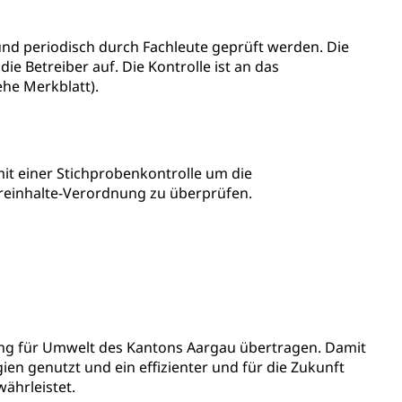
ldienste
Betreuungsangebote
Schulliste
nd periodisch durch Fachleute geprüft werden. Die
usbildung Pflege HF oder Studium Pflege FH
e Betreiber auf. Die Kontrolle ist an das
ldung
itäre Ausbildung, akademische Ausbildung,
he Merkblatt).
t, Weiterbildung, Forschung, Entwicklung, Dienstleistungen,
en Hochschule Luzern hslu
e Luzern, PH Luzern, UniLU, swissuniversities
it einer Stichprobenkontrolle um die
treinhalte-Verordnung zu überprüfen.
gesmutter, Freiwilliges Kindergarten Jahr
erung
Kindergarten & Basisstufe
ung für Umwelt des Kantons Aargau übertragen. Damit
mentenorganisation, parallele Einfuhr, regionale
en genutzt und ein effizienter und für die Zukunft
artell, Cassis-deDijon-Prinzip
ährleistet.