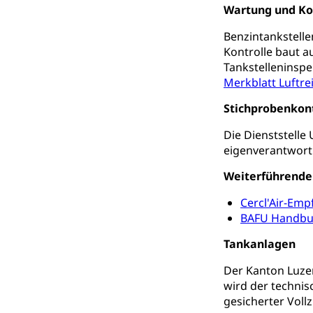
Sonderschul
Wartung und Ko
Studienbeihilfe
Heilpädagogi
Benzintankstell
Stipendien U
Universität
Kontrolle baut a
Fachstelle St
Technische Hoch
Tankstelleninspe
Hochschulbildung
Merkblatt Luftre
Finanzielle 
Hochschule Luze
(Dachorganisati
Stichprobenkont
swissunivers
Vorschule
Die Dienststell
eigenverantwortl
Kindergarten, Ki
Weiterführende
Kinderbetre
Cercl'Air-Emp
Frühe Förde
Gesundheit und 
BAFU Handbuc
Tankanlagen
Konsumenten
Der Kanton Luze
Konsumentenrech
wird der technis
Erschöpfung, nat
gesicherter Voll