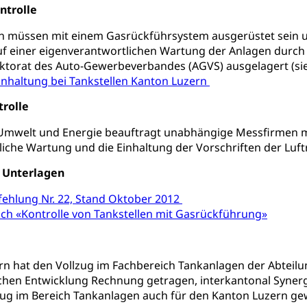
ung
Musikschulen
Schulferien
Früherziehung
Schu
ntrolle
, Stipendien, Ausbildungsdarlehen
sche Schulen
Freiwilliger Schulsport
en müssen mit einem Gasrückführsystem ausgerüstet sein u
niversität Luzern unilu
Finanzielle Unterstützung für A
uf einer eigenverantwortlichen Wartung der Anlagen durch di
ipendien (beruf.lu.ch)
Studienbeiträge Höhere Berufsbi
schule, Studium, Hochschulstudium, Universitätsstudium, univers
ktorat des Auto-Gewerbeverbandes (AGVS) ausgelagert (sie
, Hochschule, universitäre Hochschule, Bachelor, Master, Doktora
inhaltung bei Tankstellen Kanton Luzern
Unterstützung Pädagogische Hochschule PHLU
Stipendi
rn, Fachhochschule Zentralschweiz, HSLU, Pädagogische Hochschul
on der Schweizer Hochschulen)
rolle
ities
Universität Luzern
Fachstelle Hochschulbildung
e Umwelt und Energie beauftragt unabhängige Messfirmen m
iche Wartung und die Einhaltung der Vorschriften der Luf
nderkrippe, Krippe, Kinderhort, Kindertagesstätte, Spielgruppe, Ta
 Unterlagen
uung
Freiwilliges Kindergarten Jahr
Frühe Sprachförd
fehlung Nr. 22, Stand Oktober 2012
rung
Soziales
h «Kontrolle von Tankstellen mit Gasrückführung»
schutz
rn hat den Vollzug im Fachbereich Tankanlagen der Abteil
te, Produktsicherheit, Preisüberwachung, Preisüberwacher, Konsu
chen Entwicklung Rechnung getragen, interkantonal Synergi
ionale Erschöpfung, internationale Erschöpfung, Preisabsprache, K
zug im Bereich Tankanlagen auch für den Kanton Luzern gew