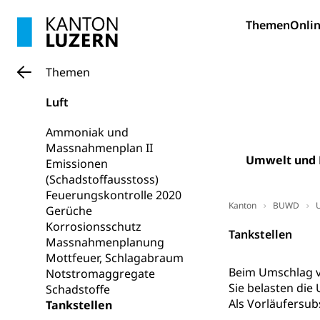
Grundkompetenze
Themen
Onlin
Erwachsene
Berufliche Gr
Fachperson B
Lehre, Berufsfac
Themen
Allgemeinbil
Schulen und 
Hochschule F
Luft
Bildung & Be
Fremdsprache
Studium, Hochsc
Berufsabschl
Ammoniak und
Massnahmenplan II
Information
Campus Hor
Mittelschulen
Umwelt und 
Emissionen
Berufslehre (
Pädagogische
(Schadstoffausstoss)
Gymnasium, Hand
Informatikmitte
Feuerungskontrolle 2020
Berufsmaturi
Kanton
und Vollzeitsch
BUWD
Gerüche
Korrosionsschutz
Tankstellen
Berufsbildung
Obligatorische
Massnahmenplanung
Mottfeuer, Schlagabraum
Fach- & Wirt
Schulpflicht, S
Beim Umschlag v
Notstromaggregate
Psychomotorik, 
Gymnasien & 
Sie belasten die
Schadstoffe
Als Vorläufersu
Tankstellen
Kantonale S
Stipendien un
Gesundheits