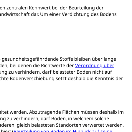
S Luzern)
AHV-Beiträge (WAS Luzern)
nen zentralen Kennwert bei der Beurteilung der
AHV-Altersrente (WAS Luzern)
Behinderung, Erwerbsunfähigkeit, Behinderte
Landwirtschaft dar. Um einer Verdichtung des Bodens
le gesundheitsgefährdende Stoffe bleiben über lange
den, bei denen die Richtwerte der
Verordnung über
g zu verhindern, darf belasteter Boden nicht auf
Denkmalpflege
chte Bodenverschiebung setzt deshalb die Kenntnis der
ulturelles Erbe, Nachwuchsförderung, Vermittlung, Selektive
eitet werden. Abzutragende Flächen müssen deshalb im
, Recherche, Bildende Kunst, Angewandte Kunst,
örderfonds, Werkankäufe, Kunstankäufe, Kunst und Bau,
ng zu verhindern, darf Boden, in welchem solche
eren, gleich belasteten Standorten verwertet werden.
ier: (
Beurteilung von Boden im Hinblick auf seine