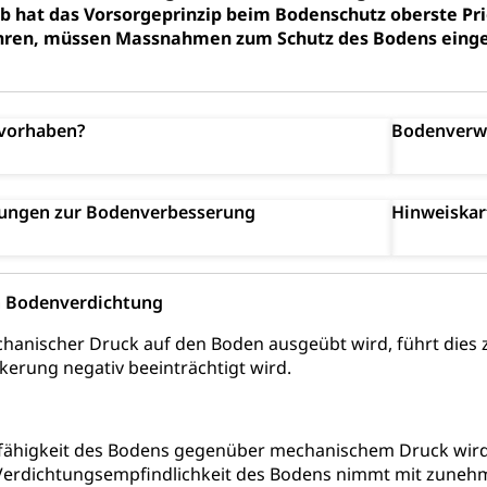
 hat das Vorsorgeprinzip beim Bodenschutz oberste Prio
orge, Wellness, Unfallverhütung, Suchtprävention, Alkoholprävent
ahren, müssen Massnahmen zum Schutz des Bodens einge
ion, Tertiärprävention
rsorge
Kantonales Tabakpräventionsprogramm
Gesu
heit
uvorhaben?
Bodenverw
tion
Gesundheitsversorgung
ngen, Sozialpolitik, Arbeitslosenversicherung, Mutterschaftsvers
erung, Sozialhilfe
Unfallversicherung (gruezi.lu.ch)
Krankenversicherung 
ogen
rungen zur Bodenverbesserung
Hinweiskar
Gesellschaft (Dienststelle)
Opferhilfe
Arbeitslosenver
eit, Drogensucht, Medikamentenabhängigkeit, Arzneimittelabhän
 Betäubungsmittel, Suchtmittel, Psychopharmaka
sicherung (WAS Luzern)
Soziale Sicherheit
 Bodenverdichtung
ucht Region Luzern
Drogen (Polizei)
Sucht
ersorgung
rgung, Spital, Pflegeinitiative, Ambulant vor stationär, AVOS, Pat
hanischer Druck auf den Boden ausgeübt wird, führt dies 
kerung negativ beeinträchtigt wird.
versorgung
alidenrente, Witwenrente, Sozialversicherung, Vorsorgeeinrichtung, 
ädigung, Ergänzungsleistungen, Altersvorsorge, Todesfallversiche
fähigkeit des Bodens gegenüber mechanischem Druck wird
 Verdichtungsempfindlichkeit des Bodens nimmt mit zunehm