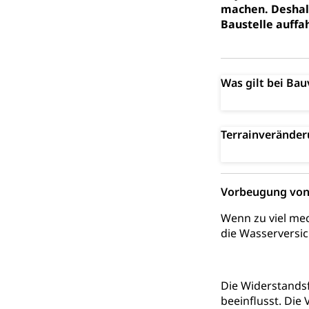
machen. Deshalb
Gesundheitsvors
Baustelle auff
Sekundärprävent
Darmkrebsvo
Soziale Sicher
Was gilt bei Ba
Suchtpräven
Sozialversicheru
Invalidenversich
Kranken- und 
Sucht und Dr
Terrainverände
Soziales und 
Drogenabhängigk
Drogensüchtige,
Invalidenver
Vorbeugung von
Fachstelle S
Gesundheitsv
Gesundheitsverso
Wenn zu viel mec
die Wasserversic
Gesundheits
AHV / IV
Altersrente, Inv
Hilflosenentsch
Die Widerstands
beeinflusst. Die