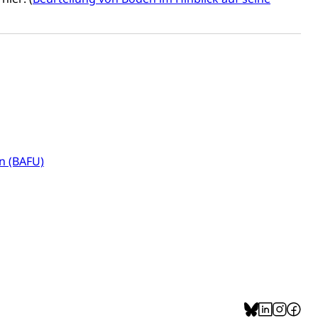
alschweizer Filmförderung
n (BAFU)
sabgabe, Langsamverkehr, Transportmittel, Auto, Motorrad,
t
Verkehr und Infrastruktur vif
Kantonsstrassen