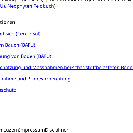
ung und Vermittlung
Angebote für Schulklassen
Zentr
U),
Neophyten Feldbuch
)
tionen
fentlicher Verkehr
t sich (Cercle Sol)
 Zugverkehr, Bahnverkehr, Transportmittel, öffentlicher Verkehr
m Bauen (BAFU)
bund Luzern VVL
Öffentlicher Verkehr Luzern Mobil
nung von Boden (BAFU)
innenschifffahrt, Seeschifffahrt, Flussschifffahrt
hätzung und Massnahmen bei schadstoffbelasteten Böde
(Strassenverkehrsamt)
nahme und Probevorbereitung
stwagenverkehr, Schwerverkehr, leistungsabhängige Schwerverkehr
nschutz
r
rieb und Unterhalt LU, OW, NW, ZG)
Strassenverkehrsam
n Luzern
Impressum
Disclaimer