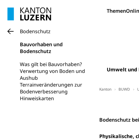
swissunivers
Vorschule
Themen
Onlin
Kindergarten, Ki
Kinderbetre
Bodenschutz
Frühe Förde
Gesundheit und 
Bauvorhaben und
Bodenschutz
Konsumenten
Was gilt bei Bauvorhaben?
Umwelt und 
Konsumentenrech
Verwertung von Boden und
Erschöpfung, nat
Aushub
Terrainveränderungen zur
Lebensmittel
Krankenversi
Kanton
BUWD
Bodenverbesserung
Hinweiskarten
Unfallversicheru
Downloads, Hil
Krankenversi
Lebensmittels
Bodenschutz be
Obligatorisc
sichere Lebensmi
Physikalische, 
Trinkwasser
Prävention