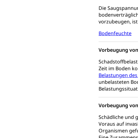
Hilfslosenen
Behinderung
Die Saugspannung
Informations
Körperbehinderu
bodenverträglich
vorzubeugen, ist
IV-Leistunge
Inklusion im
Bodenfeuchte
Kultur und Medi
Vorbeugung von
Archive und B
Schadstoffbelast
Bücher, Bundesa
Zeit im Boden ko
Belastungen des
Staatsarchiv
Kulturelle Ein
unbelasteten Bod
Museen, Theater
Belastungssituat
Dienststelle 
Kulturförderu
Vorbeugung von 
Kulturpolitik, S
Schädliche und 
Förderung, Kult
Theater/Tanz, M
Voraus auf inva
Schule und Kultu
Organismen gefu
Eine Zusammenste