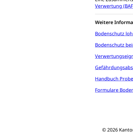
Kulturförder
Verwertung (BAF
Mobilität
Weitere Informa
Schiene und öf
Bodenschutz lohn
Schienenverkehr,
Bodenschutz bei
Verkehrsver
Schifffahrt
Verwertungseig
Schiffsverkehr, B
Gefährdungsabsc
Schifffahrt 
Strasse
Handbuch Probe
Autoverkehr, La
Formulare Bode
Individualverkeh
zentras (Bet
Persönliches
© 2026 Kanto
Zivilstand