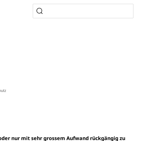
gesmutter, Freiwilliges Kindergarten Jahr
erung
Kindergarten & Basisstufe
mentenorganisation, parallele Einfuhr, regionale
artell, Cassis-deDijon-Prinzip
hutz
ung, Krankenkasse
)
allversicherung
eit
 oder nur mit sehr grossem Aufwand rückgängig zu