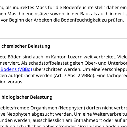
tschädigung (WAS Luzern)
AHV-Hinterlassenenrente (WA
 als indirektes Mass für die Bodenfeuchte stellt daher ei
stelle AHV/IV
Ergänzungsleistungen (EL) (WAS Luzern)
ng, körperliche Behinderung, geistige Behinderung, psychische 
en Maschineneinsätze sowohl in der Bau- als auch in der 
 vor Beginn der Arbeiten die Bodenfeuchtigkeit zu prüfen.
n (WAS Luzern)
 Sport
Menschen mit Behinderungen
en
 chemischer Belastung
ibliotheken
ete Böden sind auch im Kanton Luzern weit verbreitet. Vie
rchiv, Landesbibliothek
nserviert. Als schadstoffbelastet gelten Ober- und Unterbö
 Bodens (VBBo)
überschritten werden. Um eine Verschleppun
 Luzern
Zentral- und Hochschulbibliothek
Archiv der 
richtungen
en aufgebracht werden (Art. 7 Abs. 2 VBBo). Eine fachgere
, Bibliotheken
ion voraus.
Kultur
Kunst & Kultur (Luzern Tourismus)
ng
biologischer Belastung
prachförderung, Denkmalpflege, kulturelles Angebot, Kulturerbe, k
gebietsfremde Organismen (Neophyten) dürfen nicht verbr
urausschreibungen, Kulturpreis, Werkbeitrag, Produktionsbeitrag
usik, Entwicklung, Programmbeiträge, Filmförderung, Regionale F
sive Neophyten abgesucht werden. Um eine Weiterverbreitu
r, Kulturgesuche, Kulturvermittlung
nden werden, ausschliesslich am Entnahmeort oder auf and
llung schädlicher, gebietsfremder Organismen finden Sie h