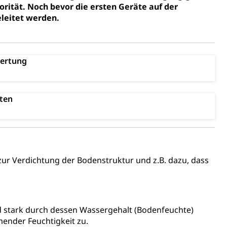
rität. Noch bevor die ersten Geräte auf der
ion, Tabakprävention, Primärprävention,
leitet werden.
ndheitsförderung
Prävention (Polizei)
ertung
icherung, Krankenversicherung, Unfallversicherung,
(WAS Luzern)
Existenzsicherung - Sozialhilfe
ten
sicherung (WAS Luzern)
gigkeit, Suchtkrankheit, Drogenabhängige,
ientendossier
zur Verdichtung der Bodenstruktur und z.B. dazu, dass
Pensionskasse, erste Säule, zweite Säule, dritte Säule,
rung
 stark durch dessen Wassergehalt (Bodenfeuchte)
ender Feuchtigkeit zu.