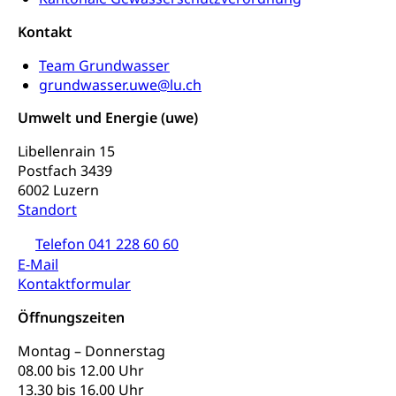
und Kultur, Kulturgesuche, Kulturvermittlung
Kontakt
Kulturförderung und Vermittlung
Team Grundwasser
Angebote für Schulklassen
grundwasser.uwe@lu.ch
Mobilität
Zentralschweizer Filmförderung
Umwelt und Energie (uwe)
Schiene und öffentlicher Verkehr
Libellenrain 15
Schienenverkehr, Zugverkehr, Bahnverkehr,
Postfach 3439
Transportmittel, öffentlicher Verkehr
6002 Luzern
Standort
Verkehrsverbund Luzern VVL
Schifffahrt
Telefon 041 228 60 60
Öffentlicher Verkehr Luzern Mobil
Schiffsverkehr, Binnenschifffahrt, Seeschifffahrt,
E-Mail
Flussschifffahrt
Kontaktformular
Schifffahrt (Strassenverkehrsamt)
Strasse
Öffnungszeiten
Autoverkehr, Lastwagenverkehr, Schwerverkehr,
Montag – Donnerstag
leistungsabhängige Schwerverkehrsabgabe,
Langsamverkehr, Transportmittel, Auto, Motorrad,
08.00 bis 12.00 Uhr
Individualverkehr
13.30 bis 16.00 Uhr