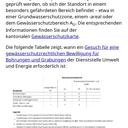
geprüft werden, ob sich der Standort in einem
Prämienverbilligung (WAS Luzern)
sichere Lebensmittel, Lebensmittelkontrolle,
besonders gefährdeten Bereich befindet – etwa in
Lebensmittelhygiene, Produktesicherheit
einer Grundwasserschutzzone, einem -areal oder
Obligatorische Krankenversicherung (WAS
dem Gewässerschutzbereich A
. Die entsprechenden
Luzern)
U
Trinkwasser
Prävention
Informationen finden Sie auf der
Kranken- und Unfallversicherung
Lebensmittel
Gesundheitsvorsorge, Wellness, Unfallverhütung,
kantonalen
Gewässerschutzkarte
.
Suchtprävention, Alkoholprävention,
Tabakprävention, Primärprävention,
Die folgende Tabelle zeigt, wann ein
Gesuch für eine
Sekundärprävention, Tertiärprävention
gewässerschutzrechtlichen Bewilligung für
Bohrungen und Grabungen
der Dienststelle Umwelt
Darmkrebsvorsorge
Soziale Sicherheit
und Energie erforderlich ist:
Kantonales Tabakpräventionsprogramm
Sozialversicherungen, Sozialpolitik,
Arbeitslosenversicherung,
Gesundheitsförderung
Mutterschaftsversicherung, Krankenversicherung,
Unfallversicherung, Invalidenversicherung,
Prävention (Polizei)
Sozialhilfe
Suchtprävention
Kranken- und Unfallversicherung
Sucht und Drogen
Gesundheitsversorgung
(gruezi.lu.ch)
Drogenabhängigkeit, Drogensucht,
Medikamentenabhängigkeit,
Krankenversicherung (WAS Luzern)