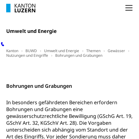
Kindertagesstätte, Spielgruppe, Tagesmutter,
Schulliste
Fachstelle Hochschulbildung
Freiwilliges Kindergarten Jahr
Na
Heilpädagogische Schulen
Kinderbetreuung
Freiwilliger Schulsport
Freiwilliges Kindergarten Jahr
Umwelt und Energie
Gesundheit und Soziales
Frühe Sprachförderung
Konsumentenschutz
Kindergarten & Basisstufe
Kanton
BUWD
Umwelt und Energie
Themen
Gewässer
Nutzungen und Eingriffe
Bohrungen und Grabungen
Konsumentenrechte, Produktsicherheit,
Frühe Förderung
Preisüberwachung, Preisüberwacher,
Downloads, Hilfsmittel und Links
Kontakt
Konsumentenorganisation, parallele Einfuhr,
regionale Erschöpfung, nationale Erschöpfung,
internationale Erschöpfung, Preisabsprache, Kartell,
Bohrungen und Grabungen
Cassis-deDijon-Prinzip
Lebensmittelkontrolle und
Krankenversicherung
In besonders gefährdeten Bereichen erfordern
Verbraucherschutz
Bohrungen und Grabungen eine
Unfallversicherung, Berufsunfallversicherung,
gewässerschutzrechtliche Bewilligung (GSchG Art. 19,
Krankheit, Unfall, Prämienverbilligung,
GSchV Art. 32, KGSchV Art. 28). Die Vorgaben
Krankenkasse
unterscheiden sich abhängig vom Standort und der
Art des Eingriffs. Vor jeder Sondierung muss daher
Krankenversicherung (WAS Luzern)
Lebensmittelsicherheit