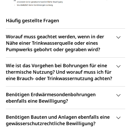
Arzneimittelabhängigkeit, Suchtkrankheit,
Existenzsicherung - Sozialhilfe
Drogenabhängige, Drogensüchtige,
Betäubungsmittel, Suchtmittel, Psychopharmaka
Soziales und Gesellschaft (Dienststelle)
Häufig gestellte Fragen
Fachstelle Sucht Region Luzern
Gesundheitsversorgung
Opferhilfe
Drogen (Polizei)
Gesundheitsversorgung, Spital, Pflegeinitiative,
Arbeitslosenversicherung (WAS Luzern)
Worauf muss geachtet werden, wenn in der
Ambulant vor stationär, AVOS, Patientendossier
Nähe einer Trinkwasserquelle oder eines
Sucht
Invalidenversicherung (WAS Luzern)
Pumpwerks gebohrt oder gegraben wird?
Gesundheitsversorgung
AHV / IV
Soziale Sicherheit
Altersrente, Invalidenrente, Witwenrente,
Wie ist das Vorgehen bei Bohrungen für eine
Sozialversicherung, Vorsorgeeinrichtung,
thermische Nutzung? Und worauf muss ich für
Pensionskasse, erste Säule, zweite Säule, dritte
eine Brauch- oder Trinkwassernutzung achten?
Säule, Hilflosenentschädigung,
Ergänzungsleistungen, Altersvorsorge,
Todesfallversicherung
Benötigen Erdwärmesondenbohrungen
ebenfalls eine Bewilligung?
Hilfslosenentschädigung (WAS Luzern)
Behinderung
AHV-Hinterlassenenrente (WAS Luzern)
Körperbehinderung, körperliche Behinderung,
Benötigen Bauten und Anlagen ebenfalls eine
geistige Behinderung, psychische Behinderung,
AHV-Beiträge (WAS Luzern)
gewässerschutzrechtliche Bewilligung?
Erwerbsunfähigkeit, Behinderte