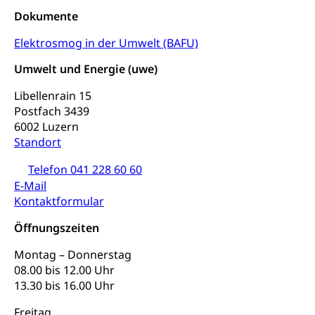
Medikamentenabhängigkeit,
Krankenversicherung (WAS Luzern)
Dokumente
Arzneimittelabhängigkeit, Suchtkrankheit,
Existenzsicherung - Sozialhilfe
Drogenabhängige, Drogensüchtige,
Elektrosmog in der Umwelt (BAFU)
Betäubungsmittel, Suchtmittel, Psychopharmaka
Soziales und Gesellschaft (Dienststelle)
Umwelt und Energie (uwe)
Fachstelle Sucht Region Luzern
Gesundheitsversorgung
Opferhilfe
Libellenrain 15
Drogen (Polizei)
Gesundheitsversorgung, Spital, Pflegeinitiative,
Arbeitslosenversicherung (WAS Luzern)
Postfach 3439
Ambulant vor stationär, AVOS, Patientendossier
6002 Luzern
Sucht
Invalidenversicherung (WAS Luzern)
Standort
Gesundheitsversorgung
AHV / IV
Soziale Sicherheit
Telefon 041 228 60 60
Altersrente, Invalidenrente, Witwenrente,
E-Mail
Sozialversicherung, Vorsorgeeinrichtung,
Kontaktformular
Pensionskasse, erste Säule, zweite Säule, dritte
Säule, Hilflosenentschädigung,
Öffnungszeiten
Ergänzungsleistungen, Altersvorsorge,
Todesfallversicherung
Montag – Donnerstag
08.00 bis 12.00 Uhr
Hilfslosenentschädigung (WAS Luzern)
Behinderung
13.30 bis 16.00 Uhr
AHV-Hinterlassenenrente (WAS Luzern)
Körperbehinderung, körperliche Behinderung,
geistige Behinderung, psychische Behinderung,
Freitag