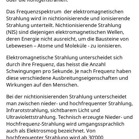
Betreuungsangebote
Universität Luzern
Kindergarten, Kinderkrippe, Krippe, Kinderhort,
Das Frequenzspektrum der elektromagnetischen
Kindertagesstätte, Spielgruppe, Tagesmutter,
Schulliste
Fachstelle Hochschulbildung
Freiwilliges Kindergarten Jahr
Strahlung wird in nichtionisierende und ionisierende
Strahlung unterteilt. Nichtionisierende Strahlung
Heilpädagogische Schulen
Kinderbetreuung
(NIS) sind diejenigen elektromagnetischen Wellen,
Freiwilliger Schulsport
deren Energie nicht ausreicht, um die Bausteine von
Freiwilliges Kindergarten Jahr
Gesundheit und Soziales
Lebewesen – Atome und Moleküle - zu ionisieren.
Frühe Sprachförderung
Elektromagnetische Strahlung unterscheidet sich
Konsumentenschutz
Kindergarten & Basisstufe
durch ihre Frequenz, das heisst die Anzahl
Konsumentenrechte, Produktsicherheit,
Schwingungen pro Sekunde. Je nach Frequenz haben
Frühe Förderung
Preisüberwachung, Preisüberwacher,
diese verschiedene Ausbreitungseigenschaften und
Konsumentenorganisation, parallele Einfuhr,
Wirkungen auf den Menschen.
regionale Erschöpfung, nationale Erschöpfung,
internationale Erschöpfung, Preisabsprache, Kartell,
Bei der nichtionisierenden Strahlung unterscheidet
Cassis-deDijon-Prinzip
man zwischen nieder- und hochfrequenter Strahlung,
Infrarotstrahlung, sichtbarem Licht und
Lebensmittelkontrolle und
Krankenversicherung
Ultraviolettstrahlung. Technisch erzeugte Nieder- und
Verbraucherschutz
Unfallversicherung, Berufsunfallversicherung,
Hochfrequenz-Strahlung wird umgangssprachlich
Krankheit, Unfall, Prämienverbilligung,
auch als Elektrosmog bezeichnet. Von
Krankenkasse
hochfrequenter Strahlung wird ab 30‘000