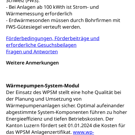
Schweiz (FWS).
- Bei Anlagen ab 100 kWth ist Strom- und
Kinder- und Jugendförderung
Pflege / Pflegeheim
Wärmemessung erforderlich
- Erdwärmesonden müssen durch Bohrfirmen mit
Psychische Gesundheit
Hauspflege, spitalexterne Pflege, Spitex
FWS-Gütesiegel verteuft werden.
IV für Kinder und Jugendliche (WAS Luzern)
Betreuende Angehörige
Religion
Förderbedingungen, Förderbeiträge und
erforderliche Gesuchsbeilagen
Pflegeheimliste und freie Pflegeplätze
Kirche, Gottesdienst, Seelsorge,
Fragen und Antworten
Religionsgemeinschaft
Betreuung von Angehörigen (WAS Luzern)
Weitere Anmerkungen
Religionsvielfalt Im Kanton Luzern (unilu)
Sport
Religion (gruezi.lu.ch)
Freizeitaktivitäten, Schulsport, Spitzensport,
Breitensport, Jugend und Sport, Sportanlagen
Wärmepumpen-System-Modul
Der Einsatz des WPSM stellt eine hohe Qualität bei
Olympiateam Kanton Luzern
Tiere
der Planung und Umsetzung von
Offene Sporthallen
Haustiere, Heimtiere, Wildtiere, Veterinärmedizin,
Wärmepumpenanlagen sicher. Optimal aufeinander
Tiermedizin, Tierarzt, Tierschutz, Jagd, Fischerei,
abgestimmte System-Komponenten führen zu hoher
Gesundheitsförderung
Viehzucht
Energieeffizienz und tiefen Betriebskosten. Der
Jugend+Sport
Kanton Luzern fördert seit 01.01.2024 die Kosten für
Tierschutz
Todesfall
das WPSM Anlagenzertifikat.
www.wp-
Freiwilliger Schulsport