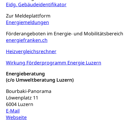
Staat und Recht
Eidg. Gebäudeidentifikator
Gleichstellung von Frau und Mann
Zur Meldeplattform
Energiemeldungen
Diskriminierung, Gleichstellungsbüro, Mobbing
Förderangeboten im Energie- und Mobilitätsbereich
Gleichstellung aller Geschlechter und
Zivilverfahren
energiefranken.ch
Lebensformen
Zivilrecht, Zivilrechtspflege, Gerichtsverfahren
Heizvergleichsrechner
Gleichstellung Menschen mit
Bezirksgerichte: Aufgaben und Verfahren
Behinderungen
Betreibung und Konkurs
Wirkung Förderprogramm Energie Luzern
Kosten im Zivilprozess
Schlichtungsbehörde Gleichstellung
Bankrott, Schulden, Zahlungsunfähigkeit, Pfändung
Energieberatung
(c/o Umweltberatung Luzern)
Schulden (gruezi.lu.ch)
Demokratie
Bourbaki-Panorama
Betreibungsämter
Regierungsform, Stimm- und Wahlrecht,
Löwenplatz 11
Stimmrecht, Abstimmungen, Wahlen, politische
Betreibungsverfahren
6004 Luzern
Parteien, Grundfreiheiten, Pluralismus
E-Mail
Konkursämter
Webseite
Volksrechte
Kantonale Steuern
Finanzausgleich, Einkommenssteuer, Kopfsteuer,