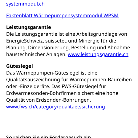
Hobbytierhaltung und Bienen
systemmodul.ch
Bestattung, Beerdigung, Testament, Erbrecht,
Erbschaft, Todesschein, Todesanzeige,
Sportförderung
Veterinärdienst
Faktenblatt Wärmepumpensystemmodul WPSM
Zivilstandsamt, Erben, Erbenliste
Wildtiere
Leistungsgarantie
Ärztliche Todesbescheinigung
Die Leistungsgarantie ist eine Arbeitsgrundlage von
Halten von Wildtieren
EnergieSchweiz, suissetec und Minergie für die
Sicherheit
Haltung Heimtiere
Planung, Dimensionierung, Bestellung und Abnahme
haustechnischer Anlagen.
www.leistungsgarantie.ch
Hunde
Armee
Gütesiegel
Militär, Militärdienst, Militärdienstpflicht,
Das Wärmepumpen-Gütesiegel ist eine
Wehrpflicht, Berufssoldat, Militärdienstverweigerer,
Dienstverweigerer, Militärdienstverweigerung,
Qualitätsauszeichnung für Wärmepumpen-Baureihen
Wehrpflichtersatz, Wehrpflichtersatzabgabe
oder -Einzelgeräte. Das FWS-Gütesiegel für
Erdwärmesonden-Bohrfirmen sichert eine hohe
Militär
Bevölkerungsschutz
Qualität von Erdsonden-Bohrungen.
www.fws.ch/category/qualitaetssicherung
Schweizer Armee
Katastrophenschutz, Katastrophenhilfe, Polizei,
Feuerwehr, Gesundheitswesen, technische Betriebe,
Erwerbsausfallentschädigung (WAS Luzern)
Alarmierung, Sirenentest
Kantonaler Führungsstab
Polizei
So reichen Sie ein Fördergesuch ein.