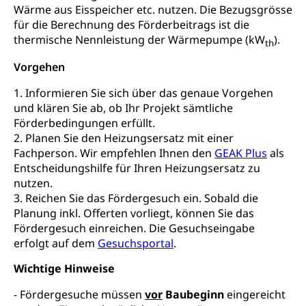
kulturelles Angebot, Kulturerbe, kulturelles Erbe,
Wärme aus Eisspeicher etc. nutzen. Die Bezugsgrösse
Nachwuchsförderung, Vermittlung, Selektive
für die Berechnung des Förderbeitrags ist die
Förderung, Kulturausschreibungen, Kulturpreis,
thermische Nennleistung der Wärmepumpe (kW
).
th
Werkbeitrag, Produktionsbeitrag, Recherche,
Bildende Kunst, Angewandte Kunst, Theater/Tanz,
Vorgehen
Musik, Entwicklung, Programmbeiträge,
Filmförderung, Regionale Förderfonds,
1. Informieren Sie sich über das genaue Vorgehen
Werkankäufe, Kunstankäufe, Kunst und Bau, Schule
und klären Sie ab, ob Ihr Projekt sämtliche
und Kultur, Kulturgesuche, Kulturvermittlung
Förderbedingungen erfüllt.
2. Planen Sie den Heizungsersatz mit einer
Kulturförderung und Vermittlung
Fachperson. Wir empfehlen Ihnen den
GEAK Plus
als
Angebote für Schulklassen
Entscheidungshilfe für Ihren Heizungsersatz zu
Mobilität
nutzen.
Zentralschweizer Filmförderung
3. Reichen Sie das Fördergesuch ein. Sobald die
Schiene und öffentlicher Verkehr
Planung inkl. Offerten vorliegt, können Sie das
Schienenverkehr, Zugverkehr, Bahnverkehr,
Fördergesuch einreichen. Die Gesuchseingabe
Transportmittel, öffentlicher Verkehr
erfolgt auf dem
Gesuchsportal
.
Verkehrsverbund Luzern VVL
Wichtige Hinweise
Schifffahrt
Öffentlicher Verkehr Luzern Mobil
Schiffsverkehr, Binnenschifffahrt, Seeschifffahrt,
- Fördergesuche müssen
vor
Baubeginn
eingereicht
Flussschifffahrt