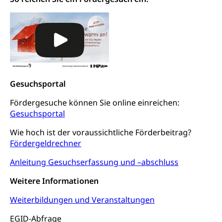
Ordnungskräfte, Sicherheit, öffentliche Ordnung
Polizei
Versorgung
Vorratshaltung, Vorrat
Wasserversorgung
Waffen
Gesuchsportal
Waffenerwerbsschein, Waffenschein, Waffenbüro,
Waffentragen, Selbstverteidigung
Fördergesuche können Sie online einreichen:
Gesuchsportal
Waffen, Sprengstoffe und Pyrotechnik
Zivildienst
Wie hoch ist der voraussichtliche Förderbeitrag?
Militärdienst
Fördergeldrechner
Bundesamt für Zivildienst ZIVI
Zivilschutz
Anleitung Gesuchserfassung und –abschluss
Erwerbsausfallentschädigung (WAS Luzern)
Schutzdienstpflicht, Schutzraum,
Weitere Informationen
Schutzraumbaupflicht
Weiterbildungen und Veranstaltungen
Zivilschutz
EGID-Abfrage