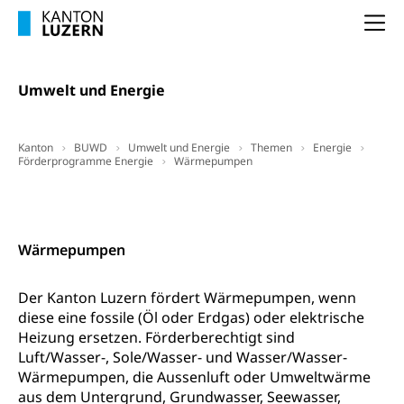
Todesfallversicherung
Na
Hilfslosenentschädigung (WAS Luzern)
Behinderung
AHV-Hinterlassenenrente (WAS Luzern)
Körperbehinderung, körperliche Behinderung,
Umwelt und Energie
geistige Behinderung, psychische Behinderung,
AHV-Beiträge (WAS Luzern)
Erwerbsunfähigkeit, Behinderte
Informationsstelle AHV/IV
Inklusion im Sport
Kanton
BUWD
Umwelt und Energie
Themen
Energie
Förderprogramme Energie
Ergänzungsleistungen (EL) (WAS Luzern)
Wärmepumpen
Menschen mit Behinderungen
Kultur und Medien
AHV-Altersrente (WAS Luzern)
Downloads, Hilfsmittel und Links
Kontakt
IV-Leistungen (WAS Luzern)
Archive und Bibliotheken
Wärmepumpen
Bücher, Bundesarchiv, Landesbibliothek
Staatsarchiv Luzern
Der Kanton Luzern fördert Wärmepumpen, wenn
Kulturelle Einrichtungen
diese eine fossile (Öl oder Erdgas) oder elektrische
Zentral- und Hochschulbibliothek
Museen, Theater, Bibliotheken
Heizung ersetzen. Förderberechtigt sind
Luft/Wasser-, Sole/Wasser- und Wasser/Wasser-
Archiv der Denkmalpflege
Dienststelle Kultur
Kulturförderung
Wärmepumpen, die Aussenluft oder Umweltwärme
Kunst & Kultur (Luzern Tourismus)
aus dem Untergrund, Grundwasser, Seewasser,
Kulturpolitik, Sprachförderung, Denkmalpflege,