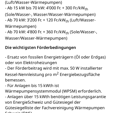
(Luft/Wasser-Wärmepumpen)
Adoption
Aufenthaltsbewilligungen
- Ab 15 kW bis 70 kW: 4’000 Fr. + 300 Fr./kW
th
(Sole/Wasser-, Wasser/Wasser-Wärmepumpen)
Niederlassungsbewilligung, Aufenthalt,
- Ab 70 kW: 3’200 Fr. + 120 Fr./kW
(Luft/Wasser-
Niederlassung, Wohnsitz
th
Wärmepumpen)
Amt für Migration
- Ab 70 kW: 4’800 Fr. + 360 Fr./kW
(Sole/Wasser-,
Ausweise und Bescheinigungen
th
Wasser/Wasser-Wärmepumpen)
Reisepass, Identitätskarte, Visum, Geburtsurkunde
Die wichtigsten Förderbedingungen
Jagdausweis, Fischereiausweis
Einbürgerung
- Ersatz von fossilen Energieträgern (Öl oder Erdgas)
Strafregisterauszug bestellen
Nationalität, Staatsangehörigkeit,
oder von Elektroheizungen
Staatsbürgerschaft, Bürgerrecht, Erwerb des
Waffen, Sprengstoffe und Pyrotechnik
- Der Förderbeitrag wird mit max. 50 W installierter
Bürgerrechts, Verlust des Bürgerrechts,
2
Einbürgerungsverfahren
Kessel-Nennleistung pro m
Energiebezugsfläche
Reisepass, Identitätskarte
bemessen.
Einbürgerungen
Geburt
Strassenverkehrsamt (Führerausweis,
- Für Anlagen bis 15 kWth ist
Fahrzeugausweis)
Wärmepumpensystemmodul (WPSM) erforderlich.
Geburtsurkunde, Geburtsschein, Geburtsanzeige
- Anlagen über 15 kWth benötigen Leistungsgarantie
Namensänderungen
von EnergieSchweiz und Gütesiegel der
Familienzulagen (WAS Luzern)
Kinder und Jugendliche
Gütesiegelliste der Fachvereinigung Wärmepumpen
Schwangerschaft / Geburt (gruezi.lu.ch)
Mündigkeit, Kindesschutz, Jugendschutz