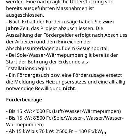
werden. Eine nachträgliche Unterstützung von
bereits ausgeführten Massnahmen ist
Schifffahrt (Strassenverkehrsamt)
Strasse
ausgeschlossen.
- Nach Erhalt der Förderzusage haben Sie
zwei
Autoverkehr, Lastwagenverkehr, Schwerverkehr,
Jahre
Zeit, das Projekt abzuschliessen. Die
leistungsabhängige Schwerverkehrsabgabe,
Langsamverkehr, Transportmittel, Auto, Motorrad,
Auszahlung der Fördergelder erfolgt nach Abschluss
Individualverkehr
der Arbeiten und dem Einreichen der
Abschlussunterlagen auf dem Gesuchportal.
zentras (Betrieb und Unterhalt LU, OW, NW,
- Bei Sole/Wasser-Wärmepumpen gilt bereits der
ZG)
Start der Bohrung der Erdsonde als
Persönliches
Installationsbeginn.
Strassenverkehrsamt
- Ein Fördergesuch bzw. eine Förderzusage ersetzt
Verkehr und Infrastruktur vif
Zivilstand
die Meldung des Heizungsersatzes und eine allfällig
notwendige Bewilligung
nicht
.
Kantonsstrassen
Geburt, Heirat, Ehe, Partnerschaft, Tod,
Zivilstandsamt, Zivilstandsregiste
Förderbeiträge
Zivilstandswesen
Adoption
- Bis 15 kW: 4’000 Fr. (Luft/Wasser-Wärmepumpen)
- Bis 15 kW: 8’500 Fr. (Sole/Wasser-, Wasser/Wasser-
Adoptivkind, Adoptiveltern, Adoptionsvermittlung,
Wärmepumpen)
Adoptionsverfahren, elterliche Gewalt, elterliche
- Ab 15 kW bis 70 kW: 2’500 Fr. + 100 Fr./kW
Sorge
th