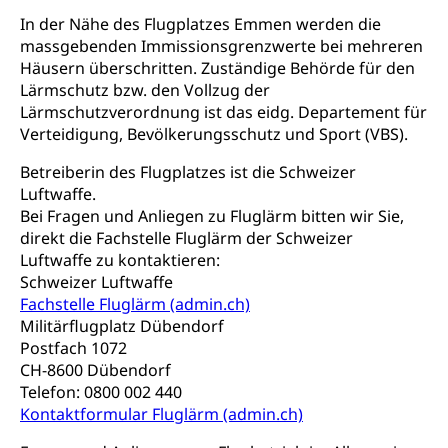
Zentrum für Brückenangebote
Primarschule
Studienbeihilfe, Stipendien, Ausbildungsdarlehen
In der Nähe des Flugplatzes Emmen werden die
Fachklasse Grafik
massgebenden Immissionsgrenzwerte bei mehreren
Sekundarschule
Stipendien Universität Luzern unilu
Universität
Gesundheitsmittelschule
Häusern überschritten. Zuständige Behörde für den
Schulpflicht
Lärmschutz bzw. den Vollzug der
Finanzielle Unterstützung für Ausbildung
Technische Hochschule, Studium,
Informatikmittelschule
Lärmschutzverordnung ist das eidg. Departement für
Hochschulstudium, Universitätsstudium,
Pflege HF oder Studium Pflege FH
Kindergarten & Basisstufe
universitäre Ausbildung, akademische Ausbildung,
Verteidigung, Bevölkerungsschutz und Sport (VBS).
Wirtschaftsmittelschule
Fachstelle Stipendien (beruf.lu.ch)
Hochschulbildung, Hochschule, universitäre
Förderangebote
FMS und Vollzeitschulen mit BM
Hochschule, Bachelor, Master, Doktorat,
Betreiberin des Flugplatzes ist die Schweizer
Studienbeiträge Höhere Berufsbildung
Sonderschulung
Weiterbildung, Forschung, Entwicklung,
Luftwaffe.
Dienstleistungen, Hochschule Luzern,
Bei Fragen und Anliegen zu Fluglärm bitten wir Sie,
Finanzielle Unterstützung Pädagogische
Musikschulen
Fachhochschule Zentralschweiz, HSLU,
direkt die Fachstelle Fluglärm der Schweizer
Hochschule PHLU
Pädagogische Hochschule Luzern, PH Luzern, UniLU,
Schulferien
Luftwaffe zu kontaktieren:
swissuniversities (Dachorganisation der Schweizer
Stipendien Hochschule Luzern hslu
Schweizer Luftwaffe
Hochschulen)
Früherziehung
Fachstelle Fluglärm (admin.ch)
Schuldienste
swissuniversities
Militärflugplatz Dübendorf
Vorschule
Postfach 1072
Betreuungsangebote
Universität Luzern
Kindergarten, Kinderkrippe, Krippe, Kinderhort,
CH-8600 Dübendorf
Kindertagesstätte, Spielgruppe, Tagesmutter,
Schulliste
Telefon: 0800 002 440
Fachstelle Hochschulbildung
Freiwilliges Kindergarten Jahr
Kontaktformular Fluglärm (admin.ch)
Heilpädagogische Schulen
Kinderbetreuung