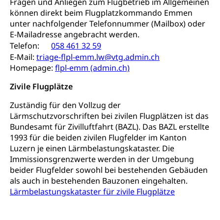
Fragen und Anliegen zum Flugbetrieb im Allgemeinen
Freiwilliger Schulsport
können direkt beim Flugplatzkommando Emmen
Freiwilliges Kindergarten Jahr
Gesundheit und Soziales
unter nachfolgender Telefonnummer (Mailbox) oder
Frühe Sprachförderung
E-Mailadresse angebracht werden.
Konsumentenschutz
Telefon:
058 461 32 59
Kindergarten & Basisstufe
E-Mail:
triage-flpl-emm.lw@vtg.admin.ch
Konsumentenrechte, Produktsicherheit,
Frühe Förderung
Homepage:
Preisüberwachung, Preisüberwacher,
flpl-emm (admin.ch)
Konsumentenorganisation, parallele Einfuhr,
Zivile Flugplätze
regionale Erschöpfung, nationale Erschöpfung,
internationale Erschöpfung, Preisabsprache, Kartell,
Zuständig für den Vollzug der
Cassis-deDijon-Prinzip
Lärmschutzvorschriften bei zivilen Flugplätzen ist das
Lebensmittelkontrolle und
Krankenversicherung
Bundesamt für Zivilluftfahrt (BAZL). Das BAZL erstellte
Verbraucherschutz
1993 für die beiden zivilen Flugfelder im Kanton
Unfallversicherung, Berufsunfallversicherung,
Luzern je einen Lärmbelastungskataster. Die
Krankheit, Unfall, Prämienverbilligung,
Immissionsgrenzwerte werden in der Umgebung
Krankenkasse
beider Flugfelder sowohl bei bestehenden Gebäuden
als auch in bestehenden Bauzonen eingehalten.
Krankenversicherung (WAS Luzern)
Lebensmittelsicherheit
Lärmbelastungskataster für zivile Flugplätze
Prämienverbilligung (WAS Luzern)
sichere Lebensmittel, Lebensmittelkontrolle,
Lebensmittelhygiene, Produktesicherheit
Obligatorische Krankenversicherung (WAS