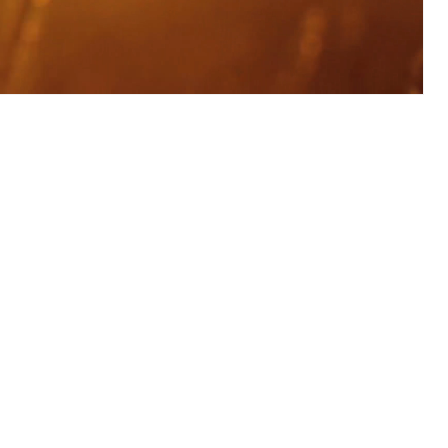
sicherung (WAS Luzern)
gigkeit, Suchtkrankheit, Drogenabhängige,
ientendossier
Pensionskasse, erste Säule, zweite Säule, dritte Säule,
rung
S Luzern)
AHV-Beiträge (WAS Luzern)
AHV-Altersrente (WAS Luzern)
Behinderung, Erwerbsunfähigkeit, Behinderte