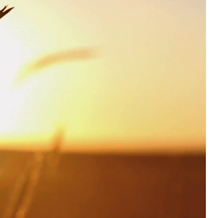
mentenorganisation, parallele Einfuhr, regionale
artell, Cassis-deDijon-Prinzip
ung, Krankenkasse
)
allversicherung
eit
ion, Tabakprävention, Primärprävention,
ndheitsförderung
Prävention (Polizei)
icherung, Krankenversicherung, Unfallversicherung,
(WAS Luzern)
Existenzsicherung - Sozialhilfe