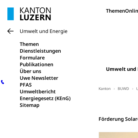
Psychomotorik, 
Gymnasien & 
Themen
Onlin
Kantonale S
Stipendien un
Gesundheits
Sonderschul
Studienbeihilfe
Umwelt und Energie
Heilpädagogi
Stipendien U
Universität
Themen
Fachstelle St
Technische Hoch
Dienstleistungen
Hochschulbildung
Formulare
Finanzielle 
Hochschule Luze
Publikationen
(Dachorganisati
Umwelt und 
Über uns
Uwe Newsletter
swissunivers
Vorschule
PFAS
Kanton
BUWD
Kindergarten, Ki
Umweltbericht
Energiegesetz (KEnG)
Kinderbetre
Kontakt
Sitemap
Frühe Förde
Gesundheit und 
Förderung Solar
Konsumenten