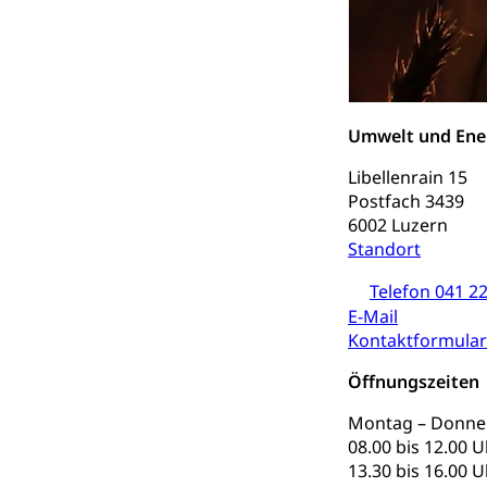
Soziales und 
Drogenabhängigk
Drogensüchtige,
Invalidenver
Fachstelle S
Gesundheitsv
Gesundheitsverso
Umwelt und Ener
Gesundheits
AHV / IV
Libellenrain 15
Altersrente, Inv
Postfach 3439
Hilflosenentsch
6002 Luzern
Standort
Hilfslosenen
Behinderung
Telefon 041 22
Informations
Körperbehinderu
E-Mail
IV-Leistunge
Kontaktformular
Inklusion im
Öffnungszeiten
Kultur und Medi
Montag – Donne
Archive und B
08.00 bis 12.00 U
13.30 bis 16.00 U
Bücher, Bundesa