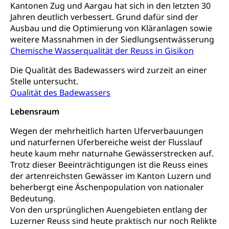
Kantonen Zug und Aargau hat sich in den letzten 30
Tabakprävention, Primärprävention,
Jahren deutlich verbessert. Grund dafür sind der
Sekundärprävention, Tertiärprävention
Ausbau und die Optimierung von Kläranlagen sowie
weitere Massnahmen in der Siedlungsentwässerung
Darmkrebsvorsorge
Soziale Sicherheit
Chemische Wasserqualität der Reuss in Gisikon
Kantonales Tabakpräventionsprogramm
Sozialversicherungen, Sozialpolitik,
Arbeitslosenversicherung,
Die Qualität des Badewassers wird zurzeit an einer
Gesundheitsförderung
Mutterschaftsversicherung, Krankenversicherung,
Stelle untersucht.
Unfallversicherung, Invalidenversicherung,
Qualität des Badewassers
Prävention (Polizei)
Sozialhilfe
Suchtprävention
Lebensraum
Kranken- und Unfallversicherung
Sucht und Drogen
Gesundheitsversorgung
(gruezi.lu.ch)
Wegen der mehrheitlich harten Uferverbauungen
Drogenabhängigkeit, Drogensucht,
und naturfernen Uferbereiche weist der Flusslauf
Medikamentenabhängigkeit,
Krankenversicherung (WAS Luzern)
heute kaum mehr naturnahe Gewässerstrecken auf.
Arzneimittelabhängigkeit, Suchtkrankheit,
Trotz dieser Beeinträchtigungen ist die Reuss eines
Existenzsicherung - Sozialhilfe
Drogenabhängige, Drogensüchtige,
der artenreichsten Gewässer im Kanton Luzern und
Betäubungsmittel, Suchtmittel, Psychopharmaka
Soziales und Gesellschaft (Dienststelle)
beherbergt eine Äschenpopulation von nationaler
Fachstelle Sucht Region Luzern
Bedeutung.
Gesundheitsversorgung
Opferhilfe
Von den ursprünglichen Auengebieten entlang der
Drogen (Polizei)
Gesundheitsversorgung, Spital, Pflegeinitiative,
Arbeitslosenversicherung (WAS Luzern)
Luzerner Reuss sind heute praktisch nur noch Relikte
Ambulant vor stationär, AVOS, Patientendossier