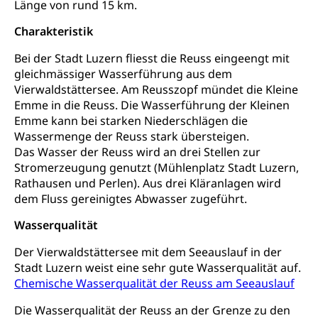
Länge von rund 15 km.
Konsumentenschutz
Kindergarten & Basisstufe
Charakteristik
Konsumentenrechte, Produktsicherheit,
Frühe Förderung
Preisüberwachung, Preisüberwacher,
Bei der Stadt Luzern fliesst die Reuss eingeengt mit
Konsumentenorganisation, parallele Einfuhr,
gleichmässiger Wasserführung aus dem
regionale Erschöpfung, nationale Erschöpfung,
internationale Erschöpfung, Preisabsprache, Kartell,
Vierwaldstättersee. Am Reusszopf mündet die Kleine
Cassis-deDijon-Prinzip
Emme in die Reuss. Die Wasserführung der Kleinen
Emme kann bei starken Niederschlägen die
Lebensmittelkontrolle und
Krankenversicherung
Wassermenge der Reuss stark übersteigen.
Verbraucherschutz
Das Wasser der Reuss wird an drei Stellen zur
Unfallversicherung, Berufsunfallversicherung,
Stromerzeugung genutzt (Mühlenplatz Stadt Luzern,
Krankheit, Unfall, Prämienverbilligung,
Krankenkasse
Rathausen und Perlen). Aus drei Kläranlagen wird
dem Fluss gereinigtes Abwasser zugeführt.
Krankenversicherung (WAS Luzern)
Lebensmittelsicherheit
Wasserqualität
Prämienverbilligung (WAS Luzern)
sichere Lebensmittel, Lebensmittelkontrolle,
Lebensmittelhygiene, Produktesicherheit
Der Vierwaldstättersee mit dem Seeauslauf in der
Obligatorische Krankenversicherung (WAS
Stadt Luzern weist eine sehr gute Wasserqualität auf.
Luzern)
Trinkwasser
Prävention
Chemische Wasserqualität der Reuss am Seeauslauf
Kranken- und Unfallversicherung
Lebensmittel
Gesundheitsvorsorge, Wellness, Unfallverhütung,
Die Wasserqualität der Reuss an der Grenze zu den
Suchtprävention, Alkoholprävention,