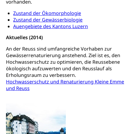
vorhanden.
Sucht
Invalidenversicherung (WAS Luzern)
Gesundheitsversorgung
AHV / IV
Zustand der Ökomorphologie
Soziale Sicherheit
Zustand der Gewässerbiologie
Altersrente, Invalidenrente, Witwenrente,
Auengebiete des Kantons Luzern
Sozialversicherung, Vorsorgeeinrichtung,
Pensionskasse, erste Säule, zweite Säule, dritte
Aktuelles (2014)
Säule, Hilflosenentschädigung,
Ergänzungsleistungen, Altersvorsorge,
An der Reuss sind umfangreiche Vorhaben zur
Todesfallversicherung
Gewässerrenaturierung anstehend. Ziel ist es, den
Hilfslosenentschädigung (WAS Luzern)
Hochwasserschutz zu optimieren, die Reussebene
Behinderung
ökologisch aufzuwerten und den Reusslauf als
AHV-Hinterlassenenrente (WAS Luzern)
Körperbehinderung, körperliche Behinderung,
Erholungsraum zu verbessern.
geistige Behinderung, psychische Behinderung,
Hochwasserschutz und Renaturierung Kleine Emme
AHV-Beiträge (WAS Luzern)
Erwerbsunfähigkeit, Behinderte
und Reuss
Informationsstelle AHV/IV
Inklusion im Sport
Ergänzungsleistungen (EL) (WAS Luzern)
Menschen mit Behinderungen
Kultur und Medien
AHV-Altersrente (WAS Luzern)
IV-Leistungen (WAS Luzern)
Archive und Bibliotheken
Bücher, Bundesarchiv, Landesbibliothek