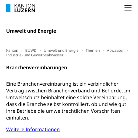
Unterbeschäftigung, Arbeitslosenversicherung,
Arbeitsgericht
Arbeitslosenentschädigung
Na
Schlichtungsbehörde Arbeit
Arbeitslosigkeit (gruezi.lu.ch)
Berufliche Selbständigkeit
Umwelt und Energie
Arbeitslosigkeit und Stellensuche (WAS
selbständig Erwerbender, Freiberufler
Luzern)
Unterstützung der Wirtschaftsförderung
Pensionierung
Arbeitslosenentschädigung (WAS Luzern)
Kanton
BUWD
Umwelt und Energie
Themen
Abwasser
Luzern
Industrie- und Gewerbeabwasser
Frühpensionierung, Altersrente, berufliche
Vorsorge, Altersvorsorge
Handelsregister Luzern
Branchenvereinbarungen
Dienststelle Steuern - Wissenswertes
AHV-Altersrente (WAS Luzern)
Eine Branchenvereinbarung ist ein verbindlicher
Selbständige (WAS Luzern)
LUPK - Luzerner Pensionskasse
Bildung und Forschung
Vertrag zwischen Branchenverband und Behörde. Im
Umweltschutz beinhaltet eine solche Vereinbarung,
Altersvorsorge (gruezi.lu.ch)
dass die Branche selbst kontrolliert, ob und wie gut
Wissenschaftsförderung
ihre Betriebe die umweltrechtlichen Vorschriften
Forschungsförderung, Wissenschaftsmarketing,
einhalten.
Wissenschaft, Forschung, Entwicklung, Projekte
Weitere Informationen
Pilotprojekte Klima
Erwachsenenbildung und Weiterbildung